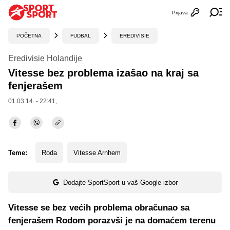
Prijava
Otvori profi
Ot
POČETNA
FUDBAL
EREDIVISIE
Eredivisie Holandije
Vitesse bez problema izašao na kraj sa
fenjerašem
01.03.14. - 22:41,
Teme:
Roda
Vitesse Arnhem
Dodajte SportSport u vaš Google izbor
Vitesse se bez većih problema obračunao sa
fenjerašem Rodom porazvši je na domaćem terenu