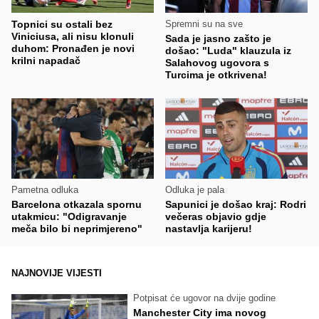
Topnici su ostali bez
Spremni su na sve
Viniciusa, ali nisu klonuli
Sada je jasno zašto je
duhom: Pronađen je novi
došao: "Luda" klauzula iz
krilni napadač
Salahovog ugovora s
Turcima je otkrivena!
Pametna odluka
Odluka je pala
Barcelona otkazala spornu
Sapunici je došao kraj: Rodri
utakmicu: "Odigravanje
večeras objavio gdje
meča bilo bi neprimjereno"
nastavlja karijeru!
NAJNOVIJE VIJESTI
Potpisat će ugovor na dvije godine
Manchester City ima novog