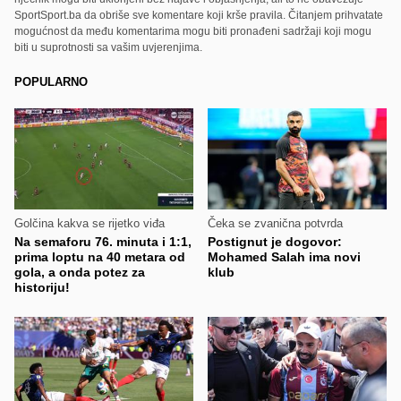
SportSport.ba da obriše sve komentare koji krše pravila. Čitanjem prihvatate
mogućnost da među komentarima mogu biti pronađeni sadržaji koji mogu
biti u suprotnosti sa vašim uvjerenjima.
POPULARNO
Golčina kakva se rijetko viđa
Čeka se zvanična potvrda
Na semaforu 76. minuta i 1:1,
Postignut je dogovor:
prima loptu na 40 metara od
Mohamed Salah ima novi
gola, a onda potez za
klub
historiju!