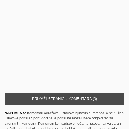
PRIKAŽI STRANICU KOMENTARA (0)
NAPOMENA:
Komentari odražavaju stavove njihovih autora/ica, a ne nužno
i stavove portala SportSport.ba te portal ne može i neće odgovarati za
sadržaj tih kometara. Komentari koji sadrže vrijeđanja, psovanja i vulgaran
riječnik mogu biti uklonjeni bez najave i objašnjenja, ali to ne obavezuje