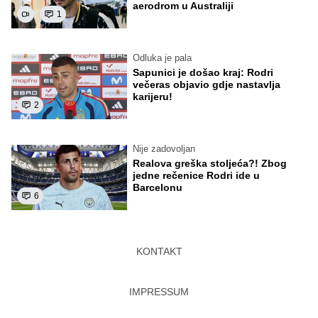
aerodrom u Australiji
1
Odluka je pala
Sapunici je došao kraj: Rodri
večeras objavio gdje nastavlja
karijeru!
2
Nije zadovoljan
Realova greška stoljeća?! Zbog
jedne rečenice Rodri ide u
Barcelonu
6
KONTAKT
IMPRESSUM