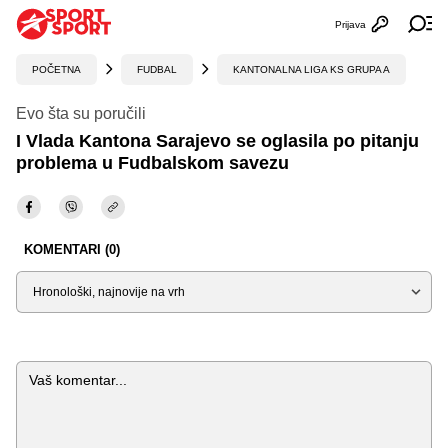
Prijava
Otvori profi
Ot
POČETNA
FUDBAL
KANTONALNA LIGA KS GRUPA A
Evo šta su poručili
I Vlada Kantona Sarajevo se oglasila po pitanju
problema u Fudbalskom savezu
KOMENTARI (0)
Sortiraj
Komentar