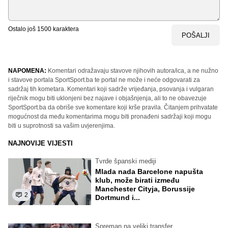
Ostalo još
1500
karaktera
POŠALJI
NAPOMENA:
Komentari odražavaju stavove njihovih autora/ica, a ne nužno
i stavove portala SportSport.ba te portal ne može i neće odgovarati za
sadržaj tih kometara. Komentari koji sadrže vrijeđanja, psovanja i vulgaran
riječnik mogu biti uklonjeni bez najave i objašnjenja, ali to ne obavezuje
SportSport.ba da obriše sve komentare koji krše pravila. Čitanjem prihvatate
mogućnost da među komentarima mogu biti pronađeni sadržaji koji mogu
biti u suprotnosti sa vašim uvjerenjima.
NAJNOVIJE VIJESTI
Tvrde španski mediji
Mlada nada Barcelone napušta
klub, može birati između
Manchester Cityja, Borussije
2
Dortmund i...
Spreman na veliki transfer