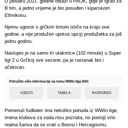
U januaru 2021. godine odlazi u PAOK, gdje je igrao za
B tim, a jedno vrijeme je bio posuđen i kiparskom
Ethnikosu.
Njemu ugovor s grčkim timom ističe na kraju ove
godine, a nije produžen uprkos opciji produžetka za još
jednu godinu.
Nastupio je na samo tri utakmice (102 minute) u Super
ligi 2 u Grčkoj ove sezone, pa je rastanak bio i
očekivan.
Potražite više informacija na temu WWin liga BiH:
VIJESTI
TABELA
RASPORED
Pomenuti fudbaler ima nekoliko ponuda iz WWin lige,
imena klubova za sada nisu poznata, no postoji vrlo
realna šansa da se vrati u Bosnu i Hercegovinu.