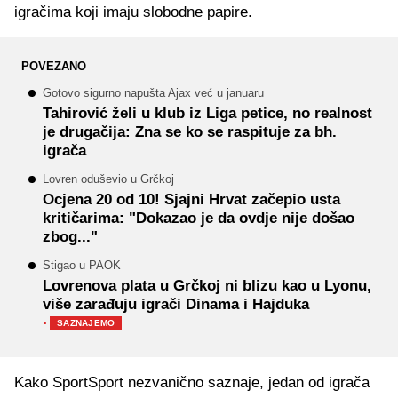
igračima koji imaju slobodne papire.
POVEZANO
Gotovo sigurno napušta Ajax već u januaru
Tahirović želi u klub iz Liga petice, no realnost
je drugačija: Zna se ko se raspituje za bh.
igrača
Lovren oduševio u Grčkoj
Ocjena 20 od 10! Sjajni Hrvat začepio usta
kritičarima: "Dokazao je da ovdje nije došao
zbog..."
Stigao u PAOK
Lovrenova plata u Grčkoj ni blizu kao u Lyonu,
više zarađuju igrači Dinama i Hajduka
·
SAZNAJEMO
Kako SportSport nezvanično saznaje, jedan od igrača