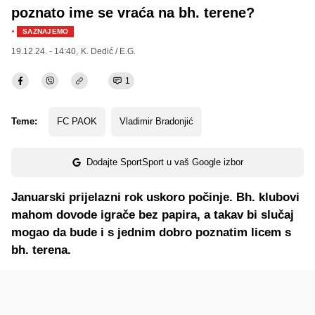
poznato ime se vraća na bh. terene?
·
SAZNAJEMO
19.12.24. - 14:40,
K. Dedić / E.G.
1
Teme:
FC PAOK
Vladimir Bradonjić
Dodajte SportSport u vaš Google izbor
Januarski prijelazni rok uskoro počinje. Bh. klubovi
mahom dovode igrače bez papira, a takav bi slučaj
mogao da bude i s jednim dobro poznatim licem s
bh. terena.