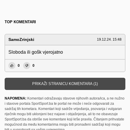
TOP KOMENTARI
SamoZrinjski
19.12.24. 15:48
Sloboda ili gošk vjerojatno
0
0
PRIKAŽI STRANICU KOMENTARA (1)
NAPOMENA:
Komentari odražavaju stavove njihovih autora/ica, a ne nužno
i stavove portala SportSport.ba te portal ne može i neće odgovarati za
sadržaj tih kometara. Komentari koji sadrže vrijeđanja, psovanja i vulgaran
riječnik mogu biti uklonjeni bez najave i objašnjenja, ali to ne obavezuje
SportSport.ba da obriše sve komentare koji krše pravila. Čitanjem prihvatate
mogućnost da među komentarima mogu biti pronađeni sadržaji koji mogu
biti u suprotnosti sa vašim uvjerenjima.