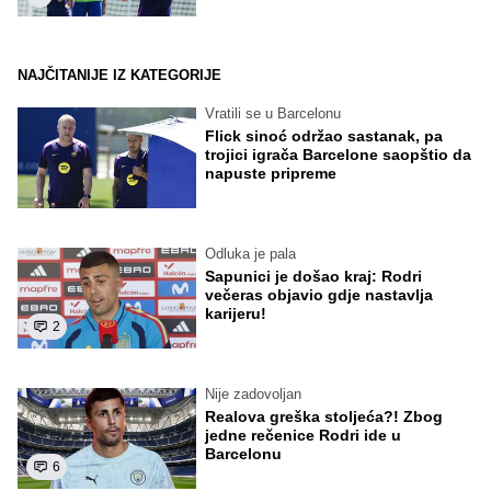
NAJČITANIJE IZ KATEGORIJE
Vratili se u Barcelonu
Flick sinoć održao sastanak, pa
trojici igrača Barcelone saopštio da
napuste pripreme
Odluka je pala
Sapunici je došao kraj: Rodri
večeras objavio gdje nastavlja
karijeru!
2
Nije zadovoljan
Realova greška stoljeća?! Zbog
jedne rečenice Rodri ide u
Barcelonu
6