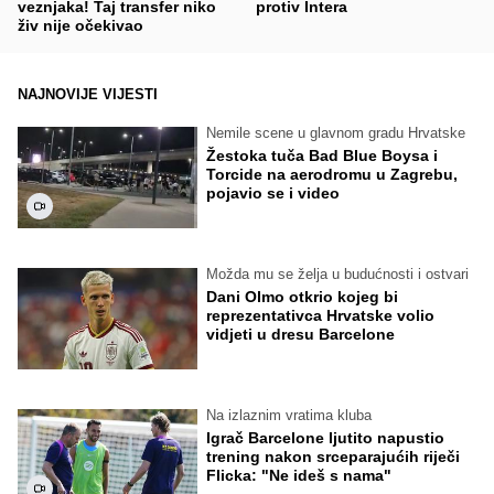
veznjaka! Taj transfer niko
protiv Intera
živ nije očekivao
NAJNOVIJE VIJESTI
Nemile scene u glavnom gradu Hrvatske
Žestoka tuča Bad Blue Boysa i
Torcide na aerodromu u Zagrebu,
pojavio se i video
Možda mu se želja u budućnosti i ostvari
Dani Olmo otkrio kojeg bi
reprezentativca Hrvatske volio
vidjeti u dresu Barcelone
Na izlaznim vratima kluba
Igrač Barcelone ljutito napustio
trening nakon srceparajućih riječi
Flicka: "Ne ideš s nama"