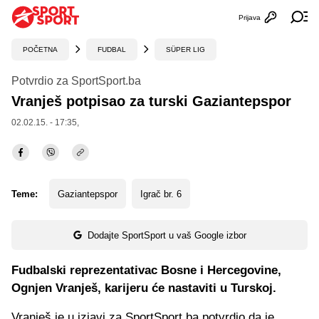
Prijava
Otvori profi
Ot
POČETNA
FUDBAL
SÜPER LIG
Potvrdio za SportSport.ba
Vranješ potpisao za turski Gaziantepspor
02.02.15. - 17:35,
Teme:
Gaziantepspor
Igrač br. 6
Dodajte SportSport u vaš Google izbor
Fudbalski reprezentativac Bosne i Hercegovine,
Ognjen Vranješ, karijeru će nastaviti u Turskoj.
Vranješ je u izjavi za SportSport.ba potvrdio da je