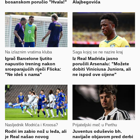
bosanskom poručio "Hvala!"
Alajbegovića
Na izlaznim vratima kluba
Saga kojoj se ne nazire kraj
Igrač Barcelone ljutito
Iz Real Madrida jasno
napustio trening nakon
poručili Arsenalu: "Možete
srceparajućih riječi Flicka:
dobiti Viniciusa Juniora, ali
"Ne ideš s nama"
ne ispod ove cijene"
Nasljednik Modrića i Kroosa?
Prijateljski meč u Perthu
Rodri im zabio nož u leđa, ali
Juventus oduševio bh.
je Real našao novog
navijače objavom pred derbi