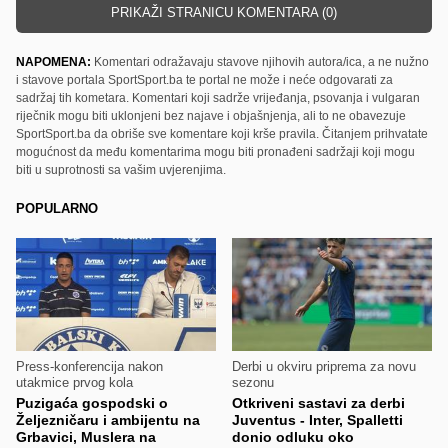
PRIKAŽI STRANICU KOMENTARA (0)
NAPOMENA:
Komentari odražavaju stavove njihovih autora/ica, a ne nužno
i stavove portala SportSport.ba te portal ne može i neće odgovarati za
sadržaj tih kometara. Komentari koji sadrže vrijeđanja, psovanja i vulgaran
riječnik mogu biti uklonjeni bez najave i objašnjenja, ali to ne obavezuje
SportSport.ba da obriše sve komentare koji krše pravila. Čitanjem prihvatate
mogućnost da među komentarima mogu biti pronađeni sadržaji koji mogu
biti u suprotnosti sa vašim uvjerenjima.
POPULARNO
Press-konferencija nakon
Derbi u okviru priprema za novu
utakmice prvog kola
sezonu
Puzigaća gospodski o
Otkriveni sastavi za derbi
Željezničaru i ambijentu na
Juventus - Inter, Spalletti
Grbavici, Muslera na
donio odluku oko