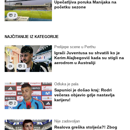
Upečatljiva poruka Manijaka na
početku sezone
2
NAJČITANIJE IZ KATEGORIJE
Prelijepe scene u Perthu
Igrači Juventusa su shvatili ko je
Kerim Alajbegović kada su stigli na
aerodrom u Australiji
1
Odluka je pala
Sapunici je došao kraj: Rodri
večeras objavio gdje nastavlja
karijeru!
2
Nije zadovoljan
Realova greška stoljeća?! Zbog