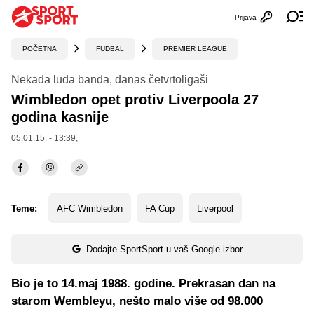
Prijava
Otvori profi
Ot
POČETNA
FUDBAL
PREMIER LEAGUE
Nekada luda banda, danas četvrtoligaši
Wimbledon opet protiv Liverpoola 27
godina kasnije
05.01.15. - 13:39,
Teme:
AFC Wimbledon
FA Cup
Liverpool
Dodajte SportSport u vaš Google izbor
Bio je to 14.maj 1988. godine. Prekrasan dan na
starom Wembleyu, nešto malo više od 98.000