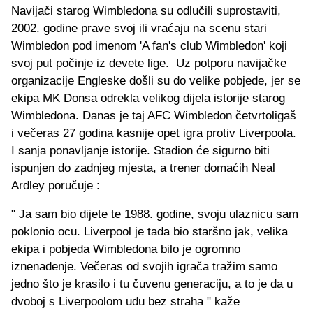
Navijači starog Wimbledona su odlučili suprostaviti,
2002. godine prave svoj ili vraćaju na scenu stari
Wimbledon pod imenom 'A fan's club Wimbledon' koji
svoj put počinje iz devete lige. Uz potporu navijačke
organizacije Engleske došli su do velike pobjede, jer se
ekipa MK Donsa odrekla velikog dijela istorije starog
Wimbledona. Danas je taj AFC Wimbledon četvrtoligaš
i večeras 27 godina kasnije opet igra protiv Liverpoola.
I sanja ponavljanje istorije. Stadion će sigurno biti
ispunjen do zadnjeg mjesta, a trener domaćih Neal
Ardley poručuje :
" Ja sam bio dijete te 1988. godine, svoju ulaznicu sam
poklonio ocu. Liverpool je tada bio staršno jak, velika
ekipa i pobjeda Wimbledona bilo je ogromno
iznenađenje. Večeras od svojih igrača tražim samo
jedno što je krasilo i tu čuvenu generaciju, a to je da u
dvoboj s Liverpoolom uđu bez straha " kaže