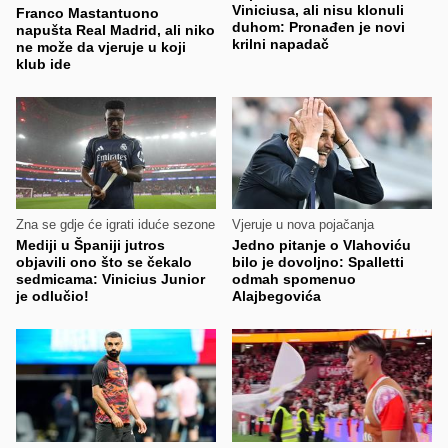
Viniciusa, ali nisu klonuli
Franco Mastantuono
duhom: Pronađen je novi
napušta Real Madrid, ali niko
krilni napadač
ne može da vjeruje u koji
klub ide
Zna se gdje će igrati iduće sezone
Vjeruje u nova pojačanja
Mediji u Španiji jutros
Jedno pitanje o Vlahoviću
objavili ono što se čekalo
bilo je dovoljno: Spalletti
sedmicama: Vinicius Junior
odmah spomenuo
je odlučio!
Alajbegovića