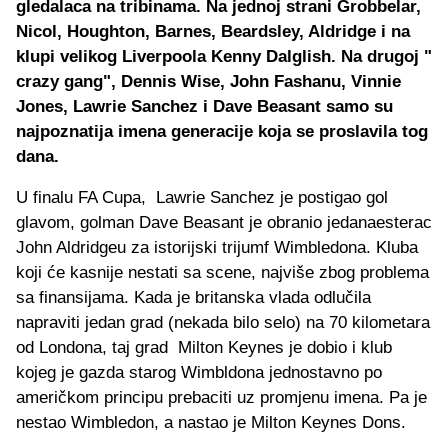
gledalaca na tribinama. Na jednoj strani Grobbelar,
Nicol, Houghton, Barnes, Beardsley, Aldridge i na
klupi velikog Liverpoola Kenny Dalglish. Na drugoj "
crazy gang", Dennis Wise, John Fashanu, Vinnie
Jones, Lawrie Sanchez i Dave Beasant samo su
najpoznatija imena generacije koja se proslavila tog
dana.
U finalu FA Cupa, Lawrie Sanchez je postigao gol
glavom, golman Dave Beasant je obranio jedanaesterac
John Aldridgeu za istorijski trijumf Wimbledona. Kluba
koji će kasnije nestati sa scene, najviše zbog problema
sa finansijama. Kada je britanska vlada odlučila
napraviti jedan grad (nekada bilo selo) na 70 kilometara
od Londona, taj grad Milton Keynes je dobio i klub
kojeg je gazda starog Wimbldona jednostavno po
američkom principu prebaciti uz promjenu imena. Pa je
nestao Wimbledon, a nastao je Milton Keynes Dons.