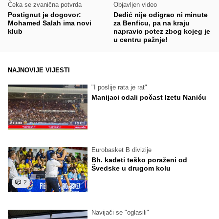
Čeka se zvanična potvrda
Objavljen video
Postignut je dogovor:
Dedić nije odigrao ni minute
Mohamed Salah ima novi
za Benficu, pa na kraju
klub
napravio potez zbog kojeg je
u centru pažnje!
NAJNOVIJE VIJESTI
"I poslije rata je rat"
Manijaci odali počast Izetu Naniću
Eurobasket B divizije
Bh. kadeti teško poraženi od
Švedske u drugom kolu
2
Navijači se "oglasili"