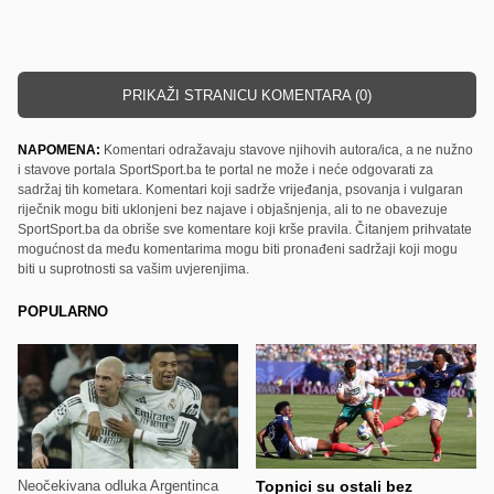
PRIKAŽI STRANICU KOMENTARA (0)
NAPOMENA:
Komentari odražavaju stavove njihovih autora/ica, a ne nužno
i stavove portala SportSport.ba te portal ne može i neće odgovarati za
sadržaj tih kometara. Komentari koji sadrže vrijeđanja, psovanja i vulgaran
riječnik mogu biti uklonjeni bez najave i objašnjenja, ali to ne obavezuje
SportSport.ba da obriše sve komentare koji krše pravila. Čitanjem prihvatate
mogućnost da među komentarima mogu biti pronađeni sadržaji koji mogu
biti u suprotnosti sa vašim uvjerenjima.
POPULARNO
Neočekivana odluka Argentinca
Topnici su ostali bez