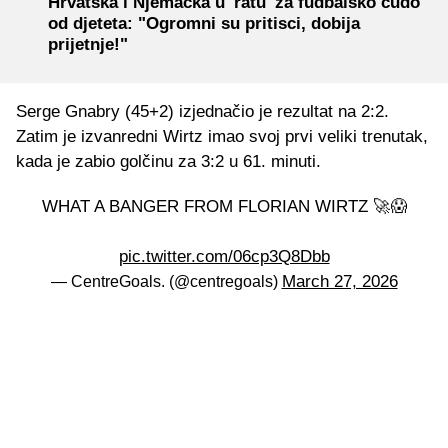
Hrvatska i Njemačka u 'ratu' za fudbalsko čudo
od djeteta: "Ogromni su pritisci, dobija
prijetnje!"
Serge Gnabry (45+2) izjednačio je rezultat na 2:2.
Zatim je izvanredni Wirtz imao svoj prvi veliki trenutak,
kada je zabio golčinu za 3:2 u 61. minuti.
WHAT A BANGER FROM FLORIAN WIRTZ 🚀😱
pic.twitter.com/06cp3Q8Dbb
March 27, 2026
— CentreGoals. (@centregoals)