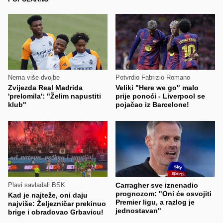
Nema više dvojbe
Potvrdio Fabrizio Romano
Zvijezda Real Madrida
Veliki "Here we go" malo
'prelomila': "Želim napustiti
prije ponoći - Liverpool se
klub"
pojačao iz Barcelone!
Plavi savladali BSK
Carragher sve iznenadio
prognozom: "Oni će osvojiti
Kad je najteže, oni daju
Premier ligu, a razlog je
najviše: Željezničar prekinuo
jednostavan"
brige i obradovao Grbavicu!