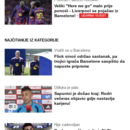
Veliki "Here we go" malo prije
ponoći - Liverpool se pojačao iz
·
Barcelone!
UDARNA VIJEST
NAJČITANIJE IZ KATEGORIJE
Vratili se u Barcelonu
Flick sinoć održao sastanak, pa
trojici igrača Barcelone saopštio da
napuste pripreme
Odluka je pala
Sapunici je došao kraj: Rodri
večeras objavio gdje nastavlja
karijeru!
2
Nije zadovoljan