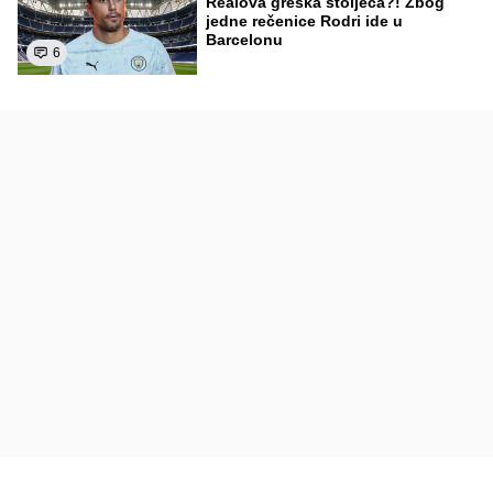
Realova greška stoljeća?! Zbog
jedne rečenice Rodri ide u
Barcelonu
6