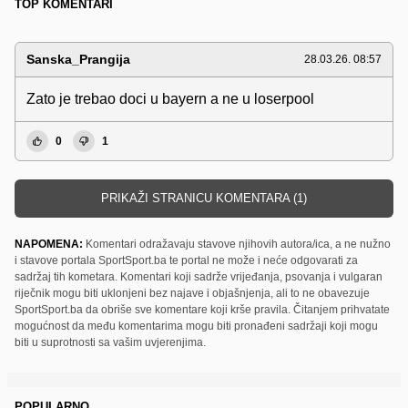
TOP KOMENTARI
Sanska_Prangija
28.03.26. 08:57
Zato je trebao doci u bayern a ne u loserpool
0
1
PRIKAŽI STRANICU KOMENTARA (1)
NAPOMENA:
Komentari odražavaju stavove njihovih autora/ica, a ne nužno
i stavove portala SportSport.ba te portal ne može i neće odgovarati za
sadržaj tih kometara. Komentari koji sadrže vrijeđanja, psovanja i vulgaran
riječnik mogu biti uklonjeni bez najave i objašnjenja, ali to ne obavezuje
SportSport.ba da obriše sve komentare koji krše pravila. Čitanjem prihvatate
mogućnost da među komentarima mogu biti pronađeni sadržaji koji mogu
biti u suprotnosti sa vašim uvjerenjima.
POPULARNO