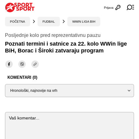
Prijava
Otvori profi
Ot
POČETNA
FUDBAL
WWIN LIGA BIH
Posljednje kolo pred reprezentativnu pauzu
Poznati termini i satnice za 22. kolo WWin lige
BiH, Borac i Široki zatvaraju program
KOMENTARI (0)
Sortiraj
Komentar