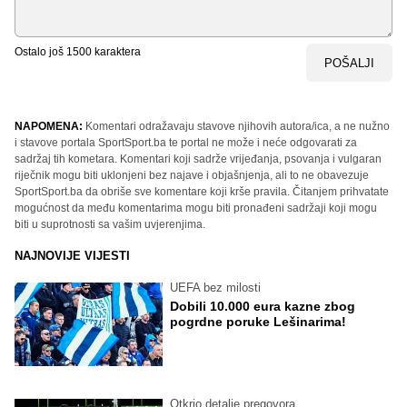
Ostalo još
1500
karaktera
POŠALJI
NAPOMENA:
Komentari odražavaju stavove njihovih autora/ica, a ne nužno
i stavove portala SportSport.ba te portal ne može i neće odgovarati za
sadržaj tih kometara. Komentari koji sadrže vrijeđanja, psovanja i vulgaran
riječnik mogu biti uklonjeni bez najave i objašnjenja, ali to ne obavezuje
SportSport.ba da obriše sve komentare koji krše pravila. Čitanjem prihvatate
mogućnost da među komentarima mogu biti pronađeni sadržaji koji mogu
biti u suprotnosti sa vašim uvjerenjima.
NAJNOVIJE VIJESTI
UEFA bez milosti
Dobili 10.000 eura kazne zbog
pogrdne poruke Lešinarima!
Otkrio detalje pregovora