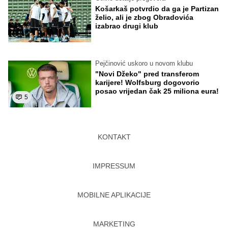
Košarkaš potvrdio da ga je Partizan
želio, ali je zbog Obradovića
izabrao drugi klub
Pejčinović uskoro u novom klubu
"Novi Džeko" pred transferom
karijere! Wolfsburg dogovorio
posao vrijedan čak 25 miliona eura!
5
KONTAKT
IMPRESSUM
MOBILNE APLIKACIJE
MARKETING