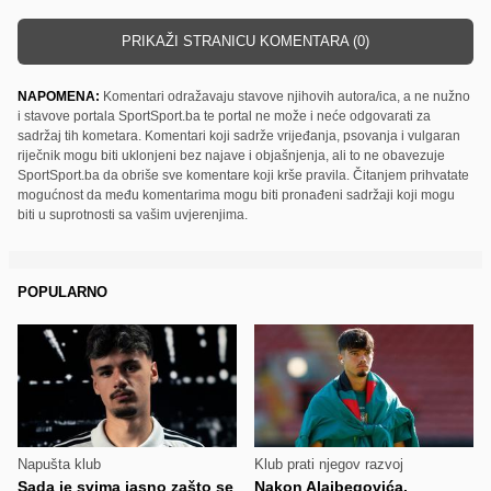
PRIKAŽI STRANICU KOMENTARA (0)
NAPOMENA:
Komentari odražavaju stavove njihovih autora/ica, a ne nužno
i stavove portala SportSport.ba te portal ne može i neće odgovarati za
sadržaj tih kometara. Komentari koji sadrže vrijeđanja, psovanja i vulgaran
riječnik mogu biti uklonjeni bez najave i objašnjenja, ali to ne obavezuje
SportSport.ba da obriše sve komentare koji krše pravila. Čitanjem prihvatate
mogućnost da među komentarima mogu biti pronađeni sadržaji koji mogu
biti u suprotnosti sa vašim uvjerenjima.
POPULARNO
Napušta klub
Klub prati njegov razvoj
Sada je svima jasno zašto se
Nakon Alajbegovića,