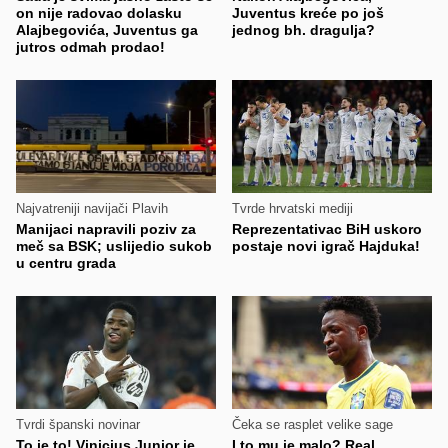
on nije radovao dolasku
Juventus kreće po još
Alajbegovića, Juventus ga
jednog bh. dragulja?
jutros odmah prodao!
Najvatreniji navijači Plavih
Tvrde hrvatski mediji
Manijaci napravili poziv za
Reprezentativac BiH uskoro
meč sa BSK; uslijedio sukob
postaje novi igrač Hajduka!
u centru grada
Tvrdi španski novinar
Čeka se rasplet velike sage
To je to! Vinicius Junior je
I to mu je malo? Real