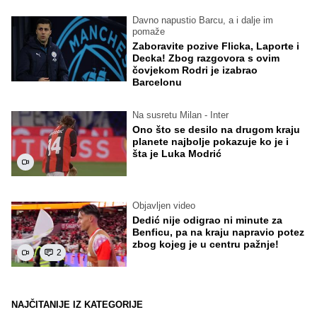
Davno napustio Barcu, a i dalje im
pomaže
Zaboravite pozive Flicka, Laporte i
Decka! Zbog razgovora s ovim
čovjekom Rodri je izabrao
Barcelonu
Na susretu Milan - Inter
Ono što se desilo na drugom kraju
planete najbolje pokazuje ko je i
šta je Luka Modrić
Objavljen video
Dedić nije odigrao ni minute za
Benficu, pa na kraju napravio potez
zbog kojeg je u centru pažnje!
2
NAJČITANIJE IZ KATEGORIJE