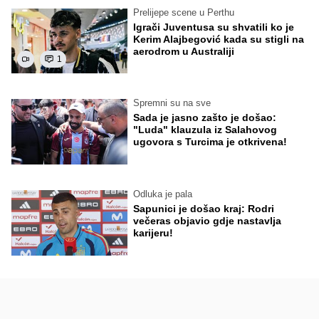
Prelijepe scene u Perthu
Igrači Juventusa su shvatili ko je
Kerim Alajbegović kada su stigli na
aerodrom u Australiji
1
Spremni su na sve
Sada je jasno zašto je došao:
"Luda" klauzula iz Salahovog
ugovora s Turcima je otkrivena!
Odluka je pala
Sapunici je došao kraj: Rodri
večeras objavio gdje nastavlja
karijeru!