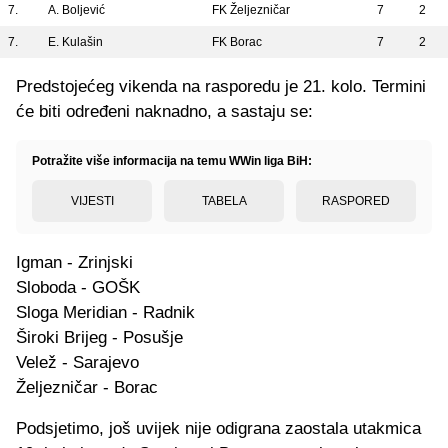
7.
A. Boljević
FK Željezničar
7
2
7.
E. Kulašin
FK Borac
7
2
Predstojećeg vikenda na rasporedu je 21. kolo. Termini
će biti određeni naknadno, a sastaju se:
Potražite više informacija na temu WWin liga BiH:
VIJESTI
TABELA
RASPORED
Igman - Zrinjski
Sloboda - GOŠK
Sloga Meridian - Radnik
Široki Brijeg - Posušje
Velež - Sarajevo
Željezničar - Borac
Podsjetimo, još uvijek nije odigrana zaostala utakmica