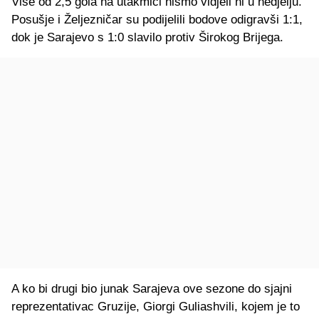
Više od 2,5 gola na utakmici nismo vidjeli ni u nedjelju.
Posušje i Željezničar su podijelili bodove odigravši 1:1,
dok je Sarajevo s 1:0 slavilo protiv Širokog Brijega.
A ko bi drugi bio junak Sarajeva ove sezone do sjajni
reprezentativac Gruzije, Giorgi Guliashvili, kojem je to