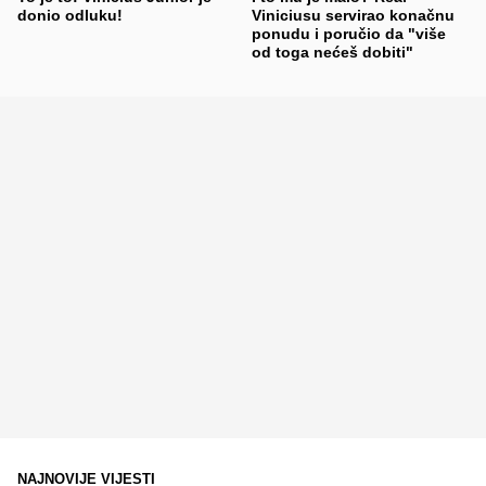
donio odluku!
Viniciusu servirao konačnu
ponudu i poručio da "više
od toga nećeš dobiti"
NAJNOVIJE VIJESTI