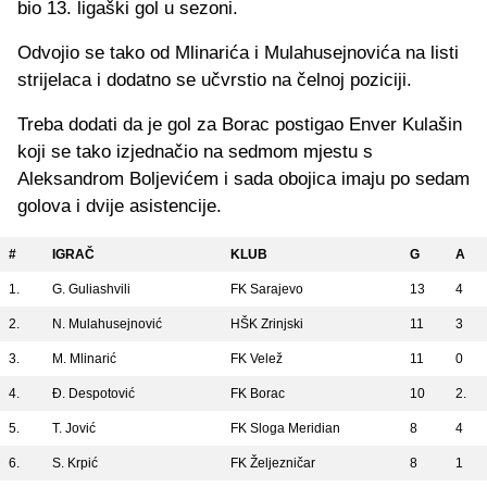
bio 13. ligaški gol u sezoni.
Odvojio se tako od Mlinarića i Mulahusejnovića na listi
strijelaca i dodatno se učvrstio na čelnoj poziciji.
Treba dodati da je gol za Borac postigao Enver Kulašin
koji se tako izjednačio na sedmom mjestu s
Aleksandrom Boljevićem i sada obojica imaju po sedam
golova i dvije asistencije.
#
IGRAČ
KLUB
G
A
1.
G. Guliashvili
FK Sarajevo
13
4
2.
N. Mulahusejnović
HŠK Zrinjski
11
3
3.
M. Mlinarić
FK Velež
11
0
4.
Đ. Despotović
FK Borac
10
2.
5.
T. Jović
FK Sloga Meridian
8
4
6.
S. Krpić
FK Željezničar
8
1