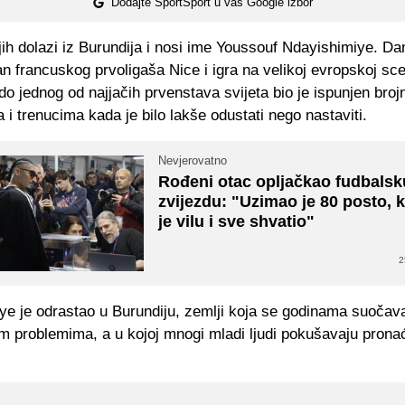
Dodajte SportSport u vaš Google izbor
ih dolazi iz Burundija i nosi ime Youssouf Ndayishimiye. Da
an francuskog prvoligaša Nice i igra na velikoj evropskoj scen
do jednog od najjačih prvenstava svijeta bio je ispunjen broj
i trenucima kada je bilo lakše odustati nego nastaviti.
Nevjerovatno
Rođeni otac opljačkao fudbalsk
zvijezdu: "Uzimao je 80 posto,
je vilu i sve shvatio"
2
ye je odrastao u Burundiju, zemlji koja se godinama suočava
 problemima, a u kojoj mnogi mladi ljudi pokušavaju pronać