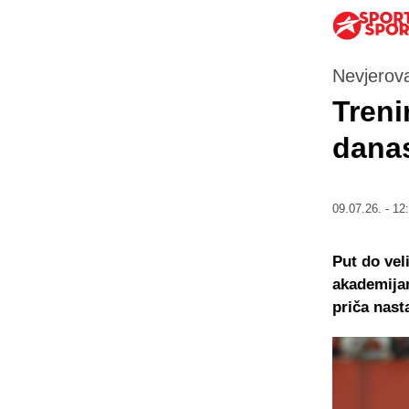
Nevjerova
Treni
danas
09.07.26. - 12
Put do vel
akademijam
priča nast