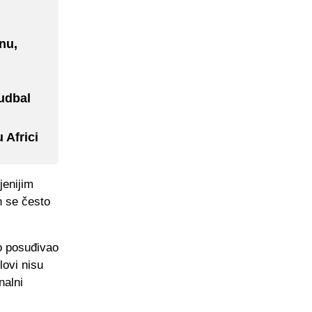
nu,
udbal
 Africi
jenijim
n se često
to posuđivao
lovi nisu
nalni