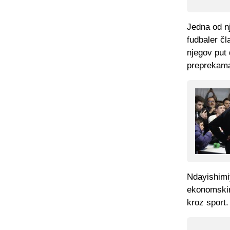
Jedna od nj
fudbaler čl
njegov put 
preprekama 
Ndayishimi
ekonomskim
kroz sport.