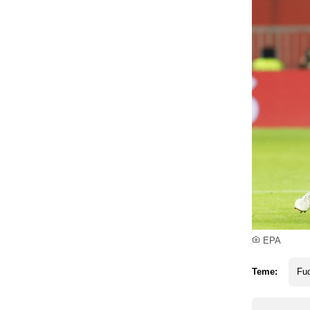
EPA
Teme:
Fud