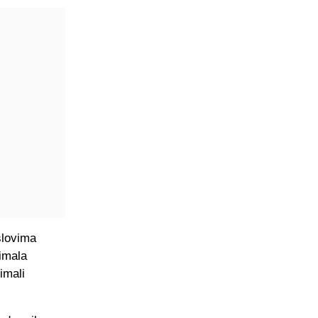
slovima
 imala
imali