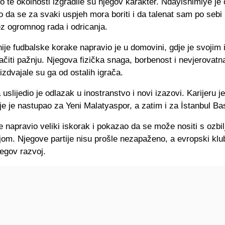
o te okolnosti izgradile su njegov karakter. Ndayishimiye je 
 da se za svaki uspjeh mora boriti i da talenat sam po sebi 
ez ogromnog rada i odricanja.
nije fudbalske korake napravio je u domovini, gdje je svojim
ačiti pažnju. Njegova fizička snaga, borbenost i nevjerovatn
zdvajale su ga od ostalih igrača.
uslijedio je odlazak u inostranstvo i novi izazovi. Karijeru j
je je nastupao za Yeni Malatyaspor, a zatim i za İstanbul Ba
e napravio veliki iskorak i pokazao da se može nositi s ozbi
om. Njegove partije nisu prošle nezapaženo, a evropski klub
jegov razvoj.