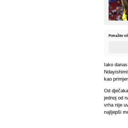
Potražite vi
Iako danas 
Ndayishimiy
kao primjer
Od dječaka 
jednoj od n
vrha nije u
najljepši m