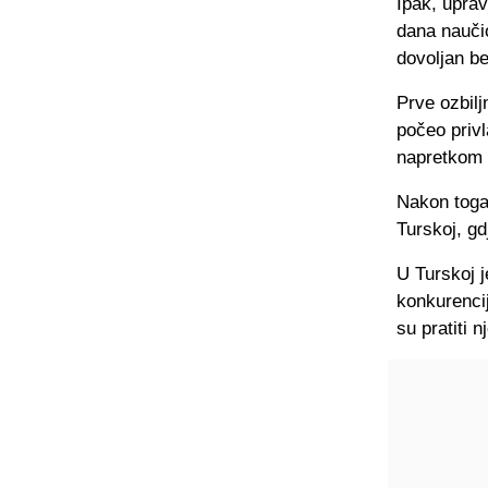
Ipak, uprav
dana naučio
dovoljan b
Prve ozbilj
počeo privl
napretkom i
Nakon toga 
Turskoj, gd
U Turskoj j
konkurencij
su pratiti n