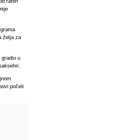
od ranih
nije
 igrama
a želja za
e gradio u
saksehir.
ljnom
ovi počeli