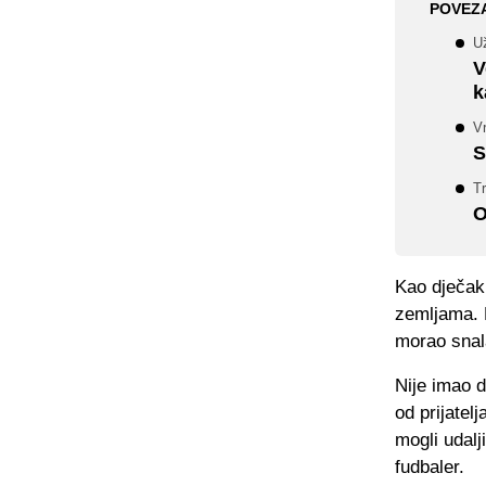
POVEZ
U
V
k
Vr
S
Tr
O
Kao dječak 
zemljama. 
morao snala
Nije imao d
od prijatelj
mogli udalj
fudbaler.