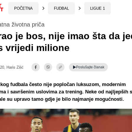
POČETNA
FUDBAL
LIGUE 1
tna životna priča
rao je bos, nije imao šta da je
 vrijedi milione
:20,
Haris Zilić
Poslušajte
članak
ikog fudbala često nije popločan luksuzom, modernim
a i savršenim uslovima za trening. Neke od najljepših 
ale su upravo tamo gdje je bilo najmanje mogućnosti.