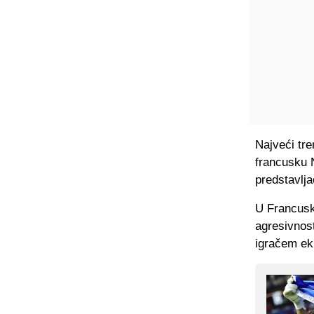
Najveći tre
francusku N
predstavlja
U Francusko
agresivnost
igračem ek