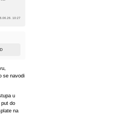
6.06.26. 10:27
ED
vu,
o se navodi
stupa u
 put do
splate na