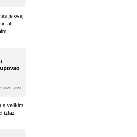
nas je ovaj
i, ali
nim
u
 kupovao
5.06.26. 23:23
 s velikim
i izlaz