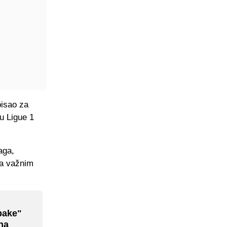
pisao za
u Ligue 1
aga,
ga važnim
bake"
na