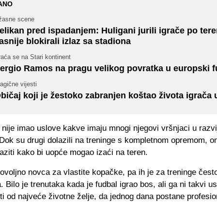
ANO
žasne scene
elikan pred ispadanjem: Huligani jurili igrače po tere
asnije blokirali izlaz sa stadiona
aća se na Stari kontinent
ergio Ramos na pragu velikog povratka u europski f
agične vijesti
bičaj koji je žestoko zabranjen koštao života igrača u
nije imao uslove kakve imaju mnogi njegovi vršnjaci u razvi
Dok su drugi dolazili na treninge s kompletnom opremom, o
ziti kako bi uopće mogao izaći na teren.
ovoljno novca za vlastite kopačke, pa ih je za treninge čes
a. Bilo je trenutaka kada je fudbal igrao bos, ali ga ni takvi us
iti od najveće životne želje, da jednog dana postane profesio