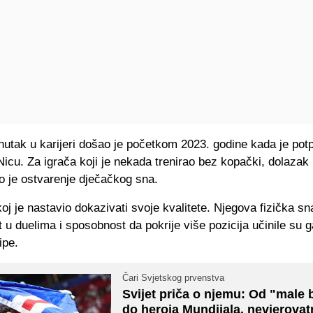
nutak u karijeri došao je početkom 2023. godine kada je pot
icu. Za igrača koji je nekada trenirao bez kopački, dolazak 
o je ostvarenje dječačkog sna.
j je nastavio dokazivati svoje kvalitete. Njegova fizička sn
 u duelima i sposobnost da pokrije više pozicija učinile su 
ipe.
Čari Svjetskog prvenstva
Svijet priča o njemu: Od "male 
do heroja Mundijala, nevjerovat