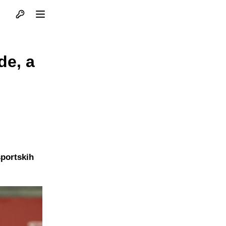
Otvori profil
Otvori meni
de, a
sportskih