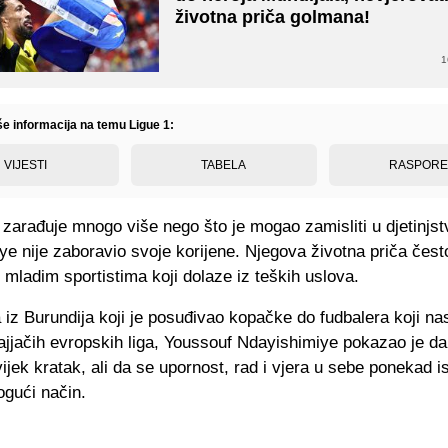
životna priča golmana!
1
še informacija na temu Ligue 1:
VIJESTI
TABELA
RASPOR
zarađuje mnogo više nego što je mogao zamisliti u djetinjst
e nije zaboravio svoje korijene. Njegova životna priča čest
 mladim sportistima koji dolaze iz teških uslova.
iz Burundija koji je posuđivao kopačke do fudbalera koji na
ajjačih evropskih liga, Youssouf Ndayishimiye pokazao je da
vijek kratak, ali da se upornost, rad i vjera u sebe ponekad i
ogući način.