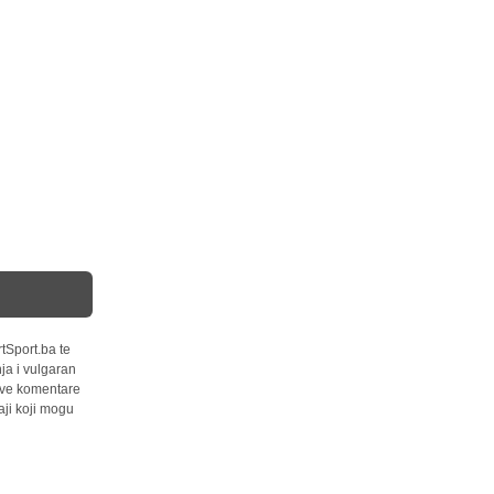
tSport.ba te
ja i vulgaran
 sve komentare
ji koji mogu