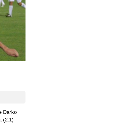
je Darko
a (2:1)