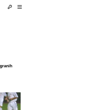
Otvori profil
Otvori meni
igranih