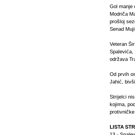
Gol manje o
Modriča Max
prošloj sez
Senad Muji
Veteran Šir
Spalevića, 
održava Tra
Od prvih os
Jahić, bivš
Strijelci n
kojima, pod
protivničke
LISTA ST
13 - Spalev