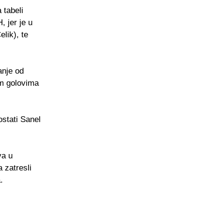
 tabeli
, jer je u
elik), te
anje od
im golovima
ostati Sanel
va u
 zatresli
.