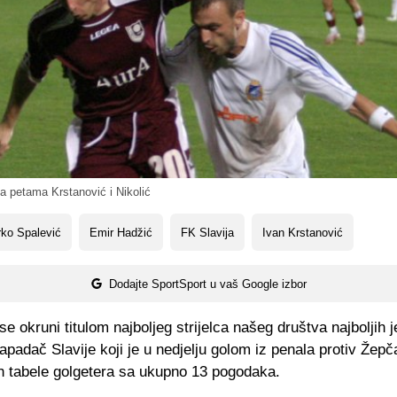
a petama Krstanović i Nikolić
ko Spalević
Emir Hadžić
FK Slavija
Ivan Krstanović
Dodajte SportSport u vaš Google izbor
 se okruni titulom najboljeg strijelca našeg društva najboljih 
apadač Slavije koji je u nedjelju golom iz penala protiv Žepč
h tabele golgetera sa ukupno 13 pogodaka.