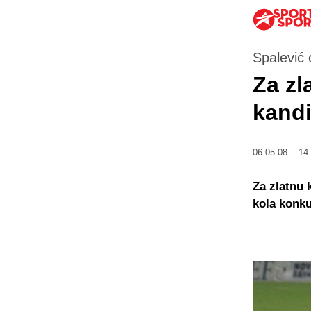
Spalević 
Za z
kand
06.05.08. - 14
Za zlatnu 
kola konku