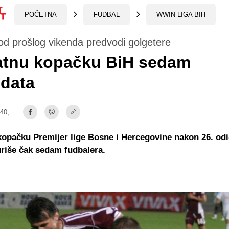
POČETNA
FUDBAL
WWIN LIGA BIH
od prošlog vikenda predvodi golgetere
latnu kopačku BiH sedam
idata
:40,
kopačku Premijer lige Bosne i Hercegovine nakon 26. od
riše čak sedam fudbalera.