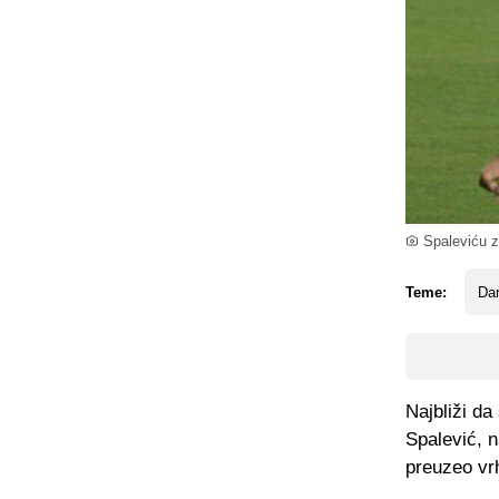
Spaleviću z
Teme:
Dar
Najbliži da
Spalević, n
preuzeo vr