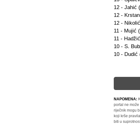
12 - Jahić 
12 - Krsta
12 - Nikol
11 - Mujić 
11 - Hadžić
10 - S. Bub
10 - Dudić 
NAPOMENA:
K
portal ne može 
riječnik mogu b
koji krše pravi
biti u suprotnos