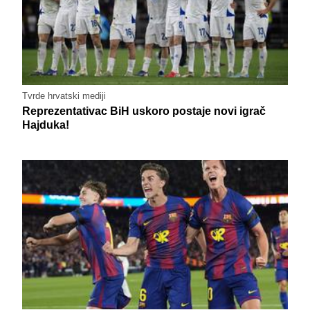
Tvrde hrvatski mediji
Reprezentativac BiH uskoro postaje novi igrač
Hajduka!