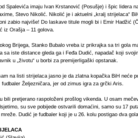
d Spalevića imaju Ivan Krstanović (Posušje) i špic lidera na
ime, Stevo Nikolić. Nikolić je i aktuelni „kralj strijelaca“ BiH
oni zabio najviše! Do laskave titule mogli bi i Emir Hadžić (Č
ć iz Orašja – 11 golova.
okog Brijega, Stanko Bubalo vreba iz prikrajka sa tri gola m
a sa iste distance gleda ga i Feđa Dudić, napadač koji svoj
vnik u „životu“ u borbi za premijerligaški opstanak.
am na listi strijelaca jasno je da zlatna kopačka BiH neće p
i fudbaler Željezničara, jer od zimus igra za grčki Aris.
isu bili pretjerano raspoloženi prošlog vikenda. U osam meče
sjetimo, su sve pobijede ostvarili domaćini, samo su 17 puta
 mreže. Dudić je fudbaler koji je u 26. kolu postigao dva gola
RIJELACA
ić (Slavija)