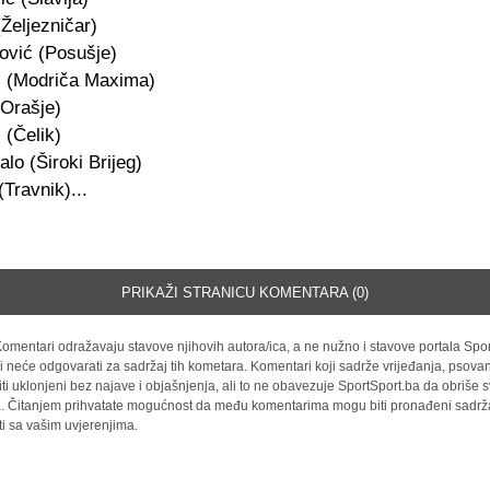
(Željezničar)
nović (Posušje)
ić (Modriča Maxima)
(Orašje)
 (Čelik)
alo (Široki Brijeg)
(Travnik)...
PRIKAŽI STRANICU KOMENTARA (0)
omentari odražavaju stavove njihovih autora/ica, a ne nužno i stavove portala Spor
i neće odgovarati za sadržaj tih kometara. Komentari koji sadrže vrijeđanja, psovan
iti uklonjeni bez najave i objašnjenja, ali to ne obavezuje SportSport.ba da obriše
la. Čitanjem prihvatate mogućnost da među komentarima mogu biti pronađeni sadrža
ti sa vašim uvjerenjima.