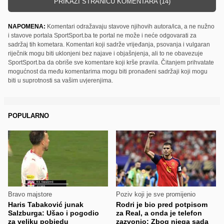
PRIKAŽI STRANICU KOMENTARA (14)
NAPOMENA:
Komentari odražavaju stavove njihovih autora/ica, a ne nužno
i stavove portala SportSport.ba te portal ne može i neće odgovarati za
sadržaj tih kometara. Komentari koji sadrže vrijeđanja, psovanja i vulgaran
riječnik mogu biti uklonjeni bez najave i objašnjenja, ali to ne obavezuje
SportSport.ba da obriše sve komentare koji krše pravila. Čitanjem prihvatate
mogućnost da među komentarima mogu biti pronađeni sadržaji koji mogu
biti u suprotnosti sa vašim uvjerenjima.
POPULARNO
Bravo majstore
Poziv koji je sve promijenio
Haris Tabaković junak
Rodri je bio pred potpisom
Salzburga: Ušao i pogodio
za Real, a onda je telefon
za veliku pobjedu
zazvonio: Zbog njega sada