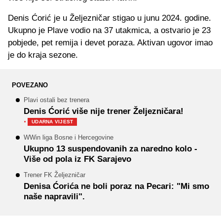
Denis Ćorić je u Željezničar stigao u junu 2024. godine.
Ukupno je Plave vodio na 37 utakmica, a ostvario je 23
pobjede, pet remija i devet poraza. Aktivan ugovor imao
je do kraja sezone.
POVEZANO
Plavi ostali bez trenera
Denis Ćorić više nije trener Željezničara!
·
UDARNA VIJEST
WWin liga Bosne i Hercegovine
Ukupno 13 suspendovanih za naredno kolo -
Više od pola iz FK Sarajevo
Trener FK Željezničar
Denisa Ćorića ne boli poraz na Pecari: "Mi smo
naše napravili".