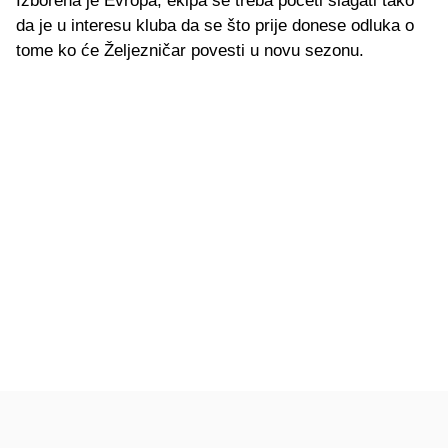
Izborena je Evropa, ekipa se treba početi slagati tako
da je u interesu kluba da se što prije donese odluka o
tome ko će Željezničar povesti u novu sezonu.