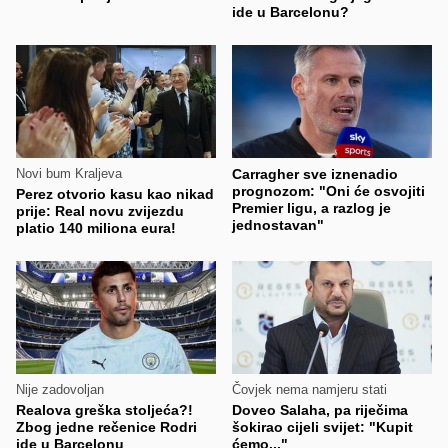
ide u Barcelonu?
Novi bum Kraljeva
Carragher sve iznenadio
prognozom: "Oni će osvojiti
Perez otvorio kasu kao nikad
Premier ligu, a razlog je
prije: Real novu zvijezdu
jednostavan"
platio 140 miliona eura!
Nije zadovoljan
Čovjek nema namjeru stati
Realova greška stoljeća?!
Doveo Salaha, pa riječima
Zbog jedne rečenice Rodri
šokirao cijeli svijet: "Kupit
ide u Barcelonu
ćemo..."