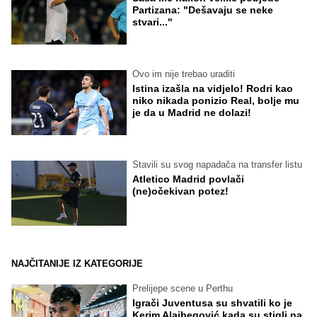
Partizana: "Dešavaju se neke
stvari..."
Ovo im nije trebao uraditi
Istina izašla na vidjelo! Rodri kao
niko nikada ponizio Real, bolje mu
je da u Madrid ne dolazi!
Stavili su svog napadača na transfer listu
Atletico Madrid povlači
(ne)očekivan potez!
NAJČITANIJE IZ KATEGORIJE
Prelijepe scene u Perthu
Igrači Juventusa su shvatili ko je
Kerim Alajbegović kada su stigli na