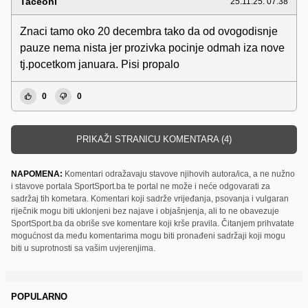
Taceoni
25.11.25. 07:38
Znaci tamo oko 20 decembra tako da od ovogodisnje
pauze nema nista jer prozivka pocinje odmah iza nove
tj.pocetkom januara. Pisi propalo
0
0
PRIKAŽI STRANICU KOMENTARA (4)
NAPOMENA:
Komentari odražavaju stavove njihovih autora/ica, a ne nužno
i stavove portala SportSport.ba te portal ne može i neće odgovarati za
sadržaj tih kometara. Komentari koji sadrže vrijeđanja, psovanja i vulgaran
riječnik mogu biti uklonjeni bez najave i objašnjenja, ali to ne obavezuje
SportSport.ba da obriše sve komentare koji krše pravila. Čitanjem prihvatate
mogućnost da među komentarima mogu biti pronađeni sadržaji koji mogu
biti u suprotnosti sa vašim uvjerenjima.
POPULARNO