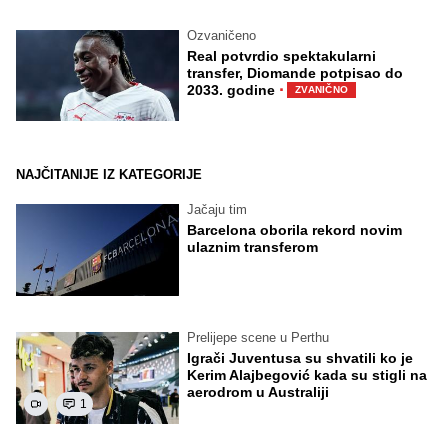
Ozvaničeno
Real potvrdio spektakularni
transfer, Diomande potpisao do
·
2033. godine
ZVANIČNO
NAJČITANIJE IZ KATEGORIJE
Jačaju tim
Barcelona oborila rekord novim
ulaznim transferom
Prelijepe scene u Perthu
Igrači Juventusa su shvatili ko je
Kerim Alajbegović kada su stigli na
aerodrom u Australiji
1