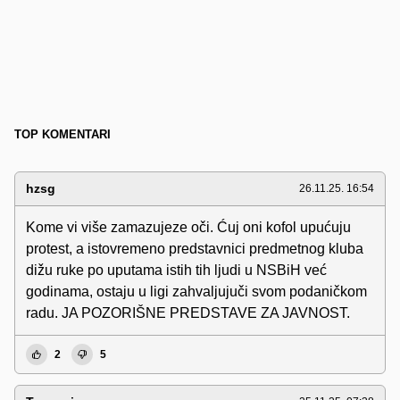
TOP KOMENTARI
hzsg
26.11.25. 16:54
Kome vi više zamazujeze oči. Ćuj oni kofol upućuju
protest, a istovremeno predstavnici predmetnog kluba
dižu ruke po uputama istih tih ljudi u NSBiH već
godinama, ostaju u ligi zahvaljujuči svom podaničkom
radu. JA POZORIŠNE PREDSTAVE ZA JAVNOST.
2
5