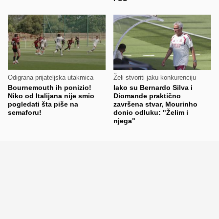
Odigrana prijateljska utakmica
Želi stvoriti jaku konkurenciju
Bournemouth ih ponizio!
Iako su Bernardo Silva i
Niko od Italijana nije smio
Diomande praktično
pogledati šta piše na
završena stvar, Mourinho
semaforu!
donio odluku: "Želim i
njega"