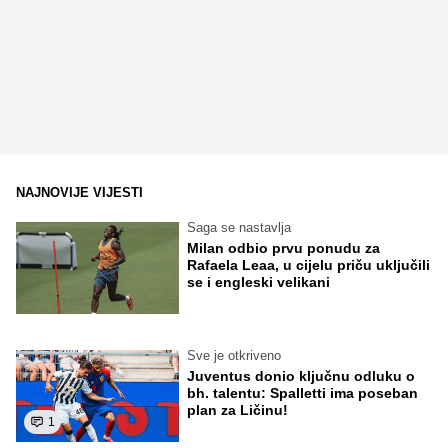
NAJNOVIJE VIJESTI
Saga se nastavlja
Milan odbio prvu ponudu za
Rafaela Leaa, u cijelu priču uključili
se i engleski velikani
Sve je otkriveno
Juventus donio ključnu odluku o
bh. talentu: Spalletti ima poseban
plan za Ličinu!
1