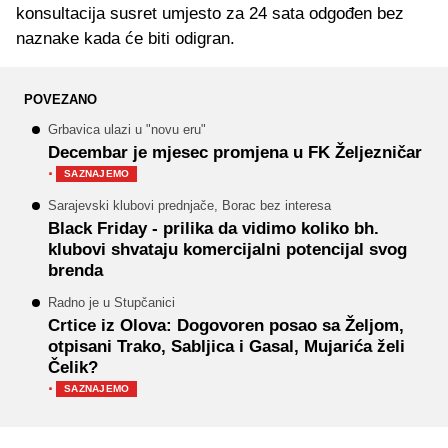
konsultacija susret umjesto za 24 sata odgođen bez
naznake kada će biti odigran.
POVEZANO
Grbavica ulazi u "novu eru"
Decembar je mjesec promjena u FK Željezničar
·
SAZNAJEMO
Sarajevski klubovi prednjače, Borac bez interesa
Black Friday - prilika da vidimo koliko bh.
klubovi shvataju komercijalni potencijal svog
brenda
Radno je u Stupčanici
Crtice iz Olova: Dogovoren posao sa Željom,
otpisani Trako, Sabljica i Gasal, Mujarića želi
Čelik?
·
SAZNAJEMO