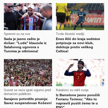
Spremni su na sve
Tvrde škotski mediji
Sada je jasno zašto je
Enes Alić do kraja sedmice
došao: "Luda" klauzula iz
potpisuje za novi klub,
Salahovog ugovora s
debituje protiv velikog
Turcima je otkrivena!
Celtica!
Susret se neće igrati sigurno pred
Katalonci su rekli svoje
domaćom publikom
Iz Barcelone jasno poručili
Sarajevo potvrdilo pisanja:
Ferranu Torresu: "Ako to
Savez suspendovao Koševo!
napraviš pustit ćemo te u
PSG"