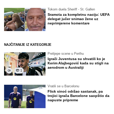
Tokom duela Sheriff - St. Gallen
Sramota za kompletnu naciju: UEFA
delegat jučer snimao žene uz
neprimjerene komentare
NAJČITANIJE IZ KATEGORIJE
Prelijepe scene u Perthu
Igrači Juventusa su shvatili ko je
Kerim Alajbegović kada su stigli na
aerodrom u Australiji
1
Vratili se u Barcelonu
Flick sinoć održao sastanak, pa
trojici igrača Barcelone saopštio da
napuste pripreme