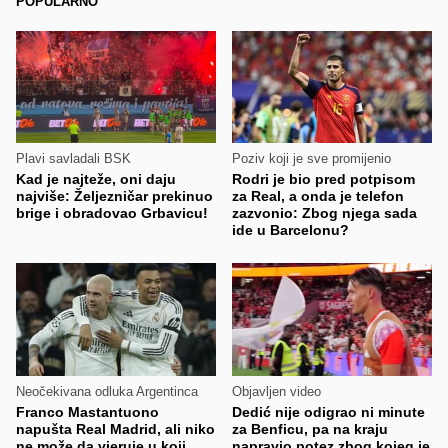
POPULARNO
Plavi savladali BSK
Poziv koji je sve promijenio
Kad je najteže, oni daju
Rodri je bio pred potpisom
najviše: Željezničar prekinuo
za Real, a onda je telefon
brige i obradovao Grbavicu!
zazvonio: Zbog njega sada
ide u Barcelonu?
Neočekivana odluka Argentinca
Objavljen video
Franco Mastantuono
Dedić nije odigrao ni minute
napušta Real Madrid, ali niko
za Benficu, pa na kraju
ne može da vjeruje u koji
napravio potez zbog kojeg je