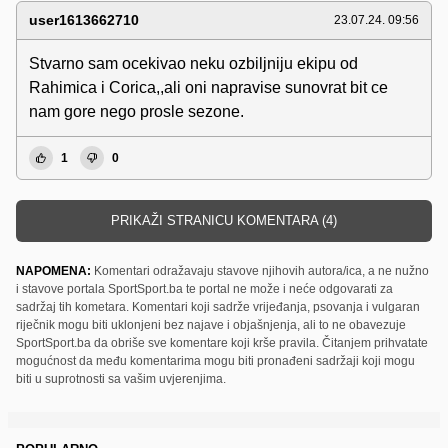
user1613662710
23.07.24. 09:56
Stvarno sam ocekivao neku ozbiljniju ekipu od
Rahimica i Corica,,ali oni napravise sunovrat bit ce
nam gore nego prosle sezone.
1
0
PRIKAŽI STRANICU KOMENTARA (4)
NAPOMENA:
Komentari odražavaju stavove njihovih autora/ica, a ne nužno
i stavove portala SportSport.ba te portal ne može i neće odgovarati za
sadržaj tih kometara. Komentari koji sadrže vrijeđanja, psovanja i vulgaran
riječnik mogu biti uklonjeni bez najave i objašnjenja, ali to ne obavezuje
SportSport.ba da obriše sve komentare koji krše pravila. Čitanjem prihvatate
mogućnost da među komentarima mogu biti pronađeni sadržaji koji mogu
biti u suprotnosti sa vašim uvjerenjima.