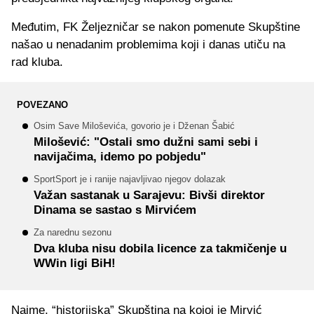
Međutim, FK Željezničar se nakon pomenute Skupštine
našao u nenadanim problemima koji i danas utiču na
rad kluba.
POVEZANO
Osim Save Miloševića, govorio je i Dženan Šabić
Milošević: "Ostali smo dužni sami sebi i
navijačima, idemo po pobjedu"
SportSport je i ranije najavljivao njegov dolazak
Važan sastanak u Sarajevu: Bivši direktor
Dinama se sastao s Mirvićem
Za narednu sezonu
Dva kluba nisu dobila licence za takmičenje u
WWin ligi BiH!
Naime, “historijska” Skupština na kojoj je Mirvić