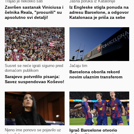
Trajao je nekoliko sati
Jasna poruka iz Katalonije
Završen sastanak Viniciusa i
Iz Engleske stigla ponuda na
čelnika Reala, "procurili" su
adresu Barcelone, a odgovor
apsolutno svi detalji!
Katalonaca je priča za sebe
Susret se neće igrati sigurno pred
Jačaju tim
domaćom publikom
Barcelona oborila rekord
Sarajevo potvrdilo pisanja:
novim ulaznim transferom
Savez suspendovao Koševo!
Njeno ime ponovo se pojavilo uz
Igrač Barcelone otvorio