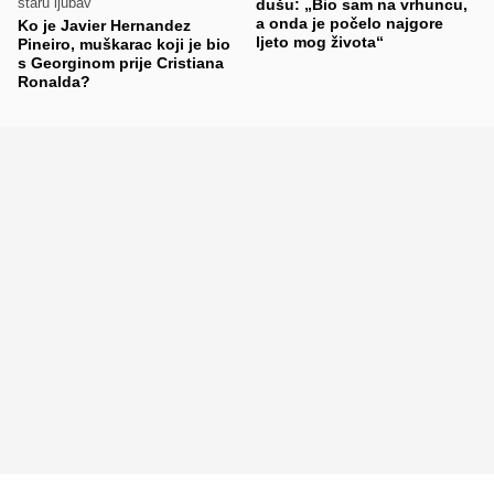
staru ljubav
dušu: „Bio sam na vrhuncu,
a onda je počelo najgore
Ko je Javier Hernandez
ljeto mog života“
Pineiro, muškarac koji je bio
s Georginom prije Cristiana
Ronalda?