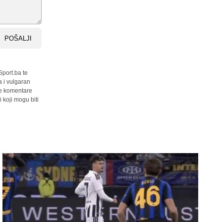
POŠALJI
Sport.ba te
a i vulgaran
sve komentare
 koji mogu biti