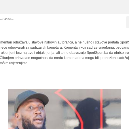
araktera
mentari odražavaju stavove njihovih autora/ica, a ne nužno i stavove portala Sport
 neće odgovarati za sadržaj tih kometara. Komentari koji sadrže vrijeđanja, psovanj
i uklonjeni bez najave i objašnjenja, ali to ne obavezuje SportSport.ba da obriše 
a. Čitanjem prihvatate mogućnost da među komentarima mogu biti pronađeni sadržaji
 vašim uvjerenjima.