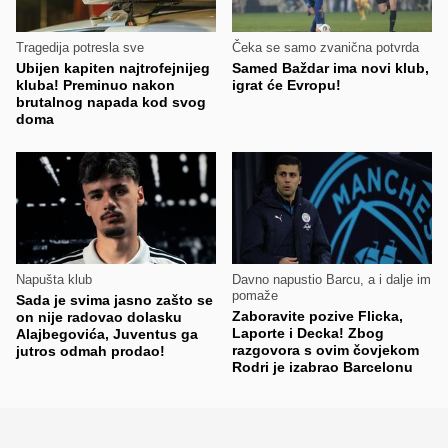
Tragedija potresla sve
Čeka se samo zvanična potvrda
Ubijen kapiten najtrofejnijeg
Samed Baždar ima novi klub,
kluba! Preminuo nakon
igrat će Evropu!
brutalnog napada kod svog
doma
Napušta klub
Davno napustio Barcu, a i dalje im
pomaže
Sada je svima jasno zašto se
Zaboravite pozive Flicka,
on nije radovao dolasku
Laporte i Decka! Zbog
Alajbegovića, Juventus ga
razgovora s ovim čovjekom
jutros odmah prodao!
Rodri je izabrao Barcelonu