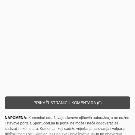
PRIKAŽI STRANICU KOMENTARA (0)
NAPOMENA:
Komentari odražavaju stavove njihovih autora/ica, a ne nužno
i stavove portala SportSport.ba te portal ne može i neće odgovarati za
sadržaj tih kometara. Komentari koji sadrže vrijeđanja, psovanja i vulgaran
riječnik mogu biti uklonjeni bez najave i objašnjenja, ali to ne obavezuje