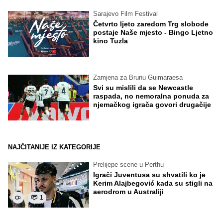
Sarajevo Film Festival
Četvrto ljeto zaredom Trg slobode
postaje Naše mjesto - Bingo Ljetno
kino Tuzla
Zamjena za Brunu Guimaraesa
Svi su mislili da se Newcastle
raspada, no nemoralna ponuda za
njemačkog igrača govori drugačije
NAJČITANIJE IZ KATEGORIJE
Prelijepe scene u Perthu
Igrači Juventusa su shvatili ko je
Kerim Alajbegović kada su stigli na
aerodrom u Australiji
1