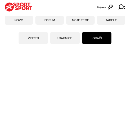
Prijava
Otvori profi
Ot
NOVO
FORUM
MOJE TEME
TABELE
VIJESTI
UTAKMICE
IGRAČI