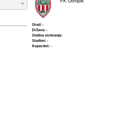
FK Olimpik
Grad: -
Država: -
Godina osnivanja:
Stadion: -
Kapacitet: -