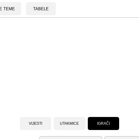
E TEME
TABELE
VIJESTI
UTAKMICE
IGRAČI