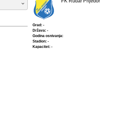
FK Rudar Prijedor
Grad: -
Država: -
Godina osnivanja:
Stadion: -
Kapacitet: -