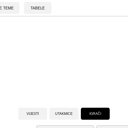
E TEME
TABELE
VIJESTI
UTAKMICE
IGRAČI