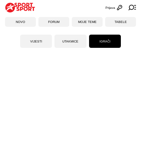
Prijava
Otvori profi
Ot
NOVO
FORUM
MOJE TEME
TABELE
VIJESTI
UTAKMICE
IGRAČI