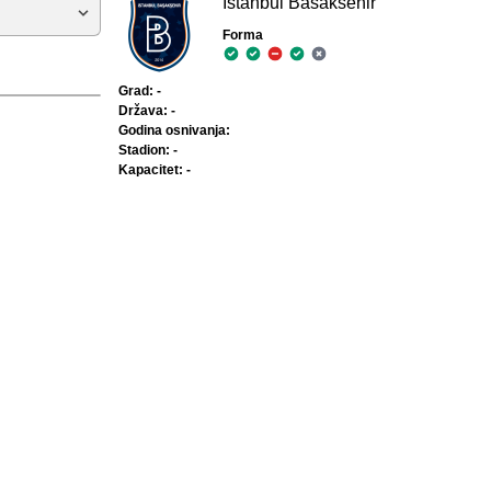
Istanbul Basaksehir
Forma
Grad: -
Država: -
Godina osnivanja:
Stadion: -
Kapacitet: -