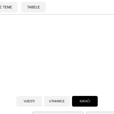
E TEME
TABELE
VIJESTI
UTAKMICE
IGRAČI