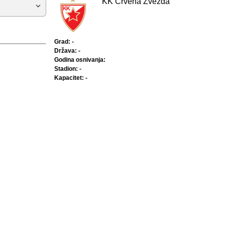
KK Crvena Zvezda
Grad: -
Država: -
Godina osnivanja:
Stadion: -
Kapacitet: -