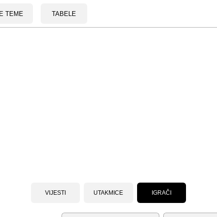
E TEME
TABELE
VIJESTI
UTAKMICE
IGRAČI