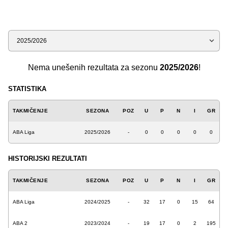
Sezona
Nema unešenih rezultata za sezonu
2025/2026
!
STATISTIKA
TAKMIČENJE
SEZONA
POZ
U
P
N
I
GR
ABA Liga
2025/2026
-
0
0
0
0
0
HISTORIJSKI REZULTATI
TAKMIČENJE
SEZONA
POZ
U
P
N
I
GR
ABA Liga
2024/2025
-
32
17
0
15
64
ABA 2
2023/2024
-
19
17
0
2
195