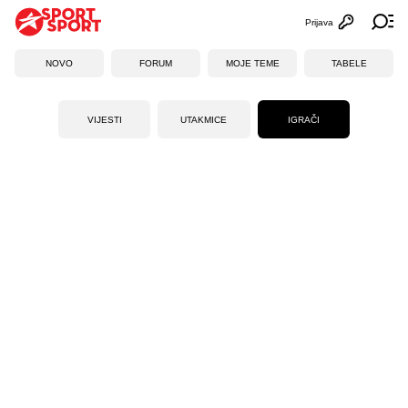
Prijava
Otvori profi
Ot
NOVO
FORUM
MOJE TEME
TABELE
VIJESTI
UTAKMICE
IGRAČI