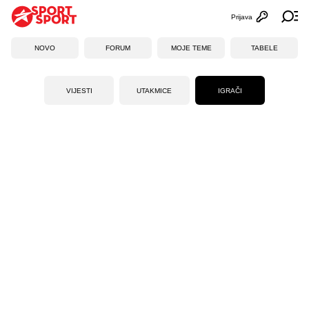
Prijava
Otvori profi
Ot
NOVO
FORUM
MOJE TEME
TABELE
VIJESTI
UTAKMICE
IGRAČI