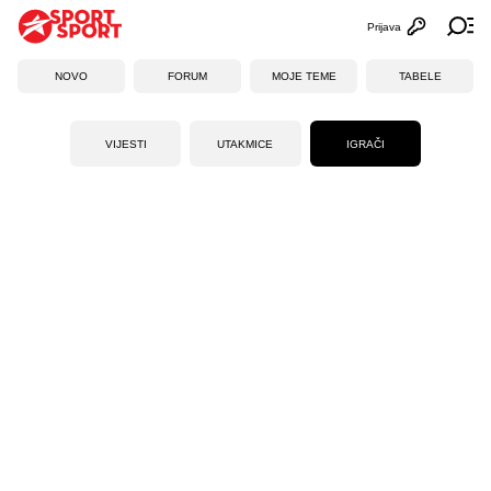
Prijava
Otvori profi
Ot
NOVO
FORUM
MOJE TEME
TABELE
VIJESTI
UTAKMICE
IGRAČI