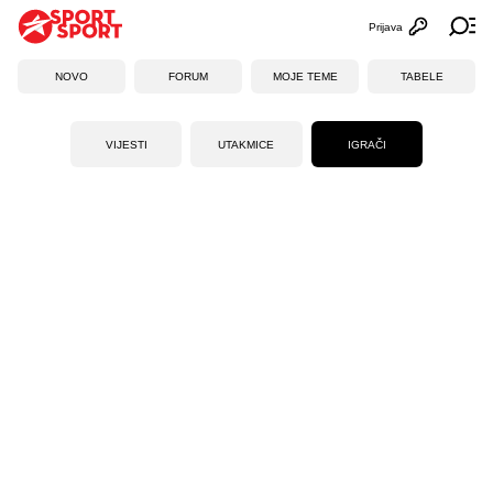
Prijava
Otvori profi
Ot
NOVO
FORUM
MOJE TEME
TABELE
VIJESTI
UTAKMICE
IGRAČI