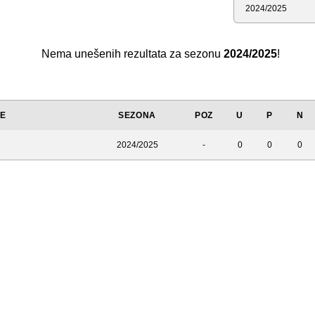
Sezona
Nema unešenih rezultata za sezonu
2024/2025
!
JE
SEZONA
POZ
U
P
N
2024/2025
-
0
0
0