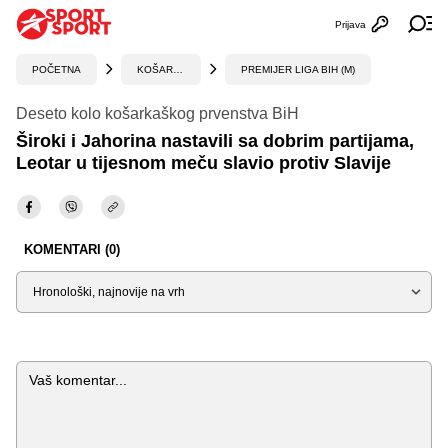
Prijava
Otvori profi
Ot
POČETNA
KOŠARKA
PREMIJER LIGA BIH (M)
Deseto kolo košarkaškog prvenstva BiH
Široki i Jahorina nastavili sa dobrim partijama,
Leotar u tijesnom meču slavio protiv Slavije
KOMENTARI (0)
Sortiraj
Komentar