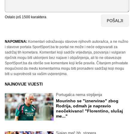
Ostalo još
1500
karaktera
POŠALJI
NAPOMENA:
Komentari odražavaju stavove njihovih autora/ica, a ne nužno
i stavove portala SportSport.ba te portal ne može i neće odgovarati za
sadržaj tih kometara. Komentari koji sadrže vrijeđanja, psovanja i vulgaran
riječnik mogu biti uklonjeni bez najave i objašnjenja, ali to ne obavezuje
SportSport.ba da obriše sve komentare koji krše pravila. Čitanjem prihvatate
mogućnost da među komentarima mogu biti pronađeni sadržaji koji mogu
biti u suprotnosti sa vašim uvjerenjima.
NAJNOVIJE VIJESTI
Portugalca nema strpljenja
Mourinho se "iznervirao" zbog
Rodrija, odmah je napravio
neočekivano! "Florentino, slušaj
me..."
Sjajan meč bh. stopera