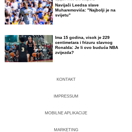
Navijači Leedsa slave
Muharemovića: "Najbolji je na
svijetu"
Ima 15 godina, visok je 229
centimetara i frizuru slavnog
Ronalda: Je li ovo buduća NBA
zvijezda?
KONTAKT
IMPRESSUM
MOBILNE APLIKACIJE
MARKETING