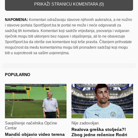
PRIKAŽI STRANICU KOMENTARA (0)
NAPOMENA:
Komentari odražavaju stavove njihovih autora/ica, a ne nužno
i stavove portala SportSport.ba te portal ne može i neće odgovarati za
sadržaj tih kometara. Komentari koji sadrže vrijeđanja, psovanja i vulgaran
riječnik mogu biti uklonjeni bez najave i objašnjenja, ali to ne obavezuje
SportSport.ba da obriše sve komentare koji krše pravila. Čitanjem prihvatate
mogućnost da među komentarima mogu biti pronađeni sadržaji koji mogu
biti u suprotnosti sa vašim uvjerenjima.
POPULARNO
Saopštenje načelnika Općine
Nije zadovoljan
Centar
Realova greška stoljeća?!
Mandić objavio video terena
Zbog jedne rečenice Rodri