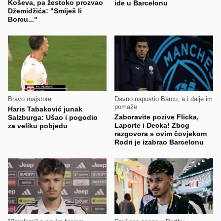
Koševa, pa žestoko prozvao
ide u Barcelonu
Džemidžića: "Smiješ li
Borcu..."
Bravo majstore
Davno napustio Barcu, a i dalje im
pomaže
Haris Tabaković junak
Zaboravite pozive Flicka,
Salzburga: Ušao i pogodio
Laporte i Decka! Zbog
za veliku pobjedu
razgovora s ovim čovjekom
Rodri je izabrao Barcelonu