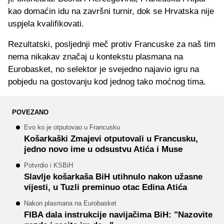
kao domaćin idu na završni turnir, dok se Hrvatska nije
uspjela kvalifikovati.
Rezultatski, posljednji meč protiv Francuske za naš tim
nema nikakav značaj u kontekstu plasmana na
Eurobasket, no selektor je svejedno najavio igru na
pobjedu na gostovanju kod jednog tako moćnog tima.
POVEZANO
Evo ko je otputovao u Francusku
Košarkaški Zmajevi otputovali u Francusku,
jedno novo ime u odsustvu Atića i Muse
Potvrdio i KSBiH
Slavlje košarkaša BiH utihnulo nakon užasne
vijesti, u Tuzli preminuo otac Edina Atića
Nakon plasmana na Eurobasket
FIBA dala instrukcije navijačima BiH: "Nazovite