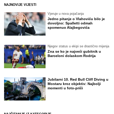
NAJNOVIJE VIJESTI
Vjeruje u nova pojačanja
Jedno pitanje o Vlahoviću bilo je
dovoljno: Spalletti odmah
spomenuo Alajbegovića
Njegov status u ekipi se drastično mijenja
Zna se ko je najveći gubitnik u
Barceloni dolaskom Rodrija
Jubilarni 10. Red Bull Cliff Diving u
Mostaru kroz objektiv: Najbolji
momenti u foto-priči