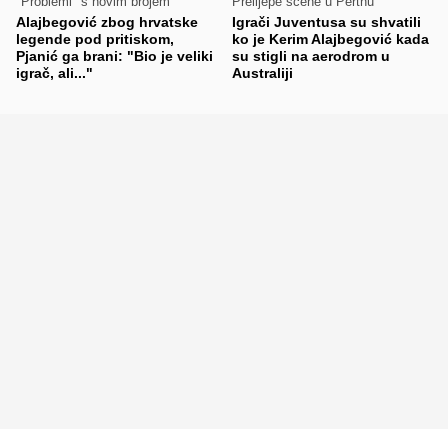
"Problemi" s novim brojem
Prelijepe scene u Perthu
Alajbegović zbog hrvatske
Igrači Juventusa su shvatili
legende pod pritiskom,
ko je Kerim Alajbegović kada
Pjanić ga brani: "Bio je veliki
su stigli na aerodrom u
igrač, ali..."
Australiji