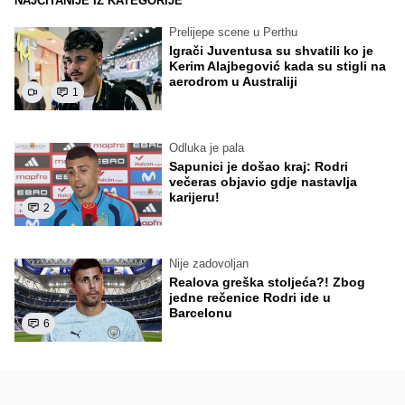
NAJČITANIJE IZ KATEGORIJE
Prelijepe scene u Perthu
Igrači Juventusa su shvatili ko je
Kerim Alajbegović kada su stigli na
aerodrom u Australiji
1
Odluka je pala
Sapunici je došao kraj: Rodri
večeras objavio gdje nastavlja
karijeru!
2
Nije zadovoljan
Realova greška stoljeća?! Zbog
jedne rečenice Rodri ide u
Barcelonu
6