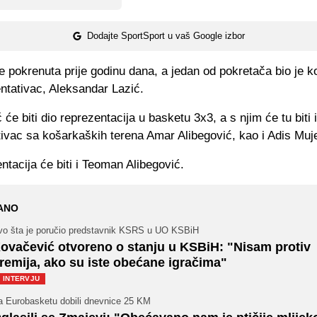
Dodajte SportSport u vaš Google izbor
e pokrenuta prije godinu dana, a jedan od pokretača bio je 
ntativac, Aleksandar Lazić.
 će biti dio reprezentacija u basketu 3x3, a s njim će tu biti 
ivac sa košarkaških terena Amar Alibegović, kao i Adis Muj
ntacija će biti i Teoman Alibegović.
ANO
vo šta je poručio predstavnik KSRS u UO KSBiH
ovačević otvoreno o stanju u KSBiH: "Nisam protiv
remija, ako su iste obećane igračima"
INTERVJU
a Eurobasketu dobili dnevnice 25 KM