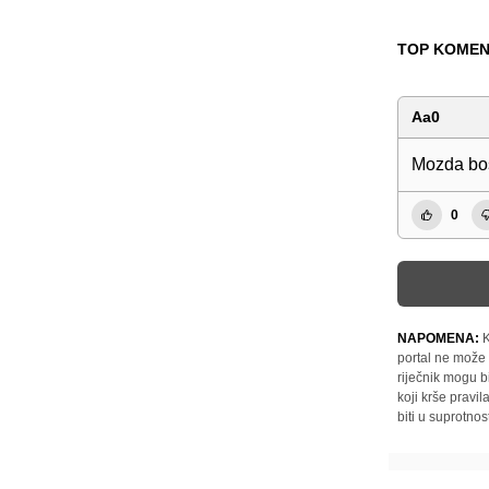
TOP KOMEN
Aa0
Mozda bo
0
NAPOMENA:
K
portal ne može 
riječnik mogu b
koji krše pravi
biti u suprotnos