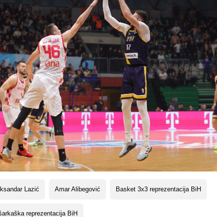
ksandar Lazić
Amar Alibegović
Basket 3x3 reprezentacija BiH
arkaška reprezentacija BiH