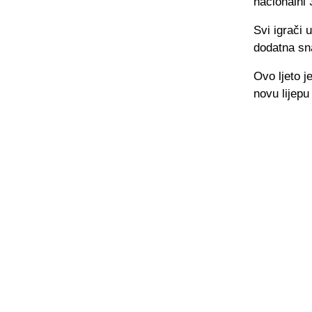
nacionalni 
Svi igrači 
dodatna sn
Ovo ljeto j
novu lijepu