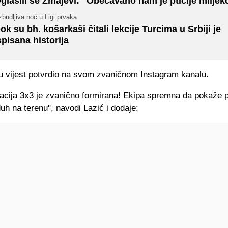
glasili se Zmajevi: "Obećavano nam je ptičije mlijeko,
budljiva noć u Ligi prvaka
ok su bh. košarkaši čitali lekcije Turcima u Srbiji je
spisana historija
vu vijest potvrdio na svom zvaničnom Instagram kanalu.
acija 3x3 je zvanično formirana! Ekipa spremna da pokaže p
uh na terenu", navodi Lazić i dodaje: