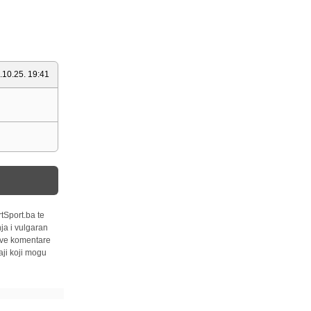
.10.25. 19:41
tSport.ba te
ja i vulgaran
 sve komentare
ji koji mogu