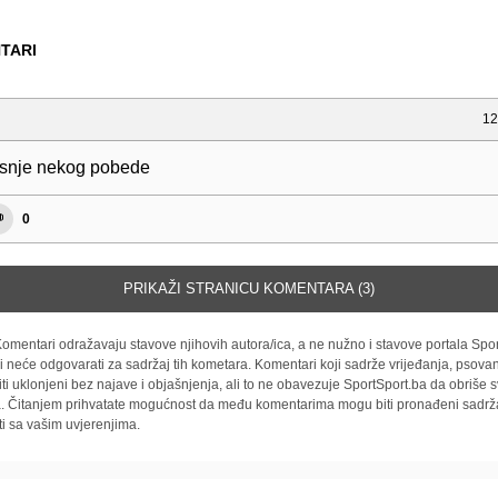
TARI
12
snje nekog pobede
0
PRIKAŽI STRANICU KOMENTARA (3)
omentari odražavaju stavove njihovih autora/ica, a ne nužno i stavove portala Spor
i neće odgovarati za sadržaj tih kometara. Komentari koji sadrže vrijeđanja, psovan
iti uklonjeni bez najave i objašnjenja, ali to ne obavezuje SportSport.ba da obriše
la. Čitanjem prihvatate mogućnost da među komentarima mogu biti pronađeni sadrža
ti sa vašim uvjerenjima.