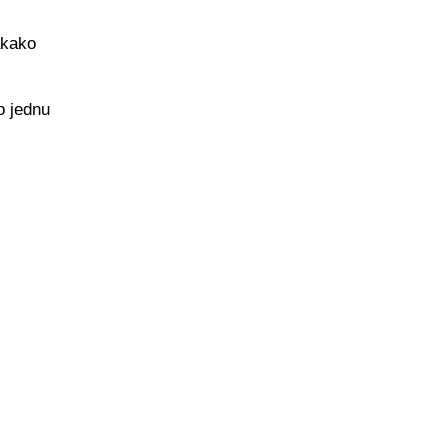
akako
o jednu