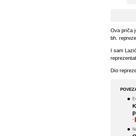
Ova priča j
bh. repreze
I sam Lazić
reprezentat
Dio repreze
POVEZ
E
K
p
·
N