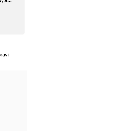
 a..."
ravi