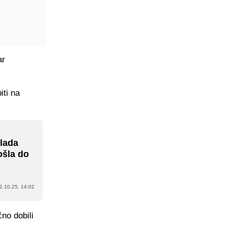
ar
iti na
Mlada
ošla do
2.10.25. 14:02
no dobili