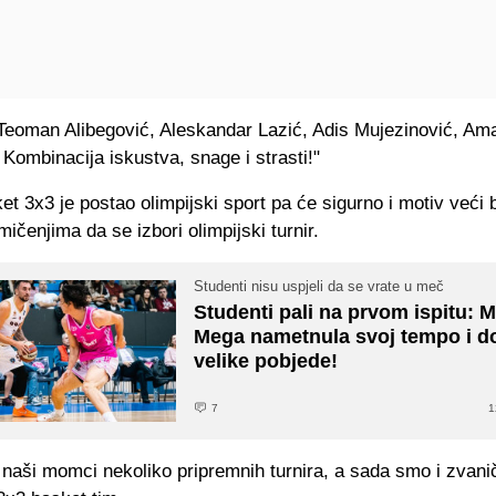
 Teoman Alibegović, Aleskandar Lazić, Adis Mujezinović, Am
 Kombinacija iskustva, snage i strasti!"
et 3x3 je postao olimpijski sport pa će sigurno i motiv veći b
mičenjima da se izbori olimpijski turnir.
Studenti nisu uspjeli da se vrate u meč
Studenti pali na prvom ispitu: 
Mega nametnula svoj tempo i d
velike pobjede!
7
1
 naši momci nekoliko pripremnih turnira, a sada smo i zvanič