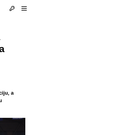
Otvori profil
Otvori meni
a
a
iju, a
u