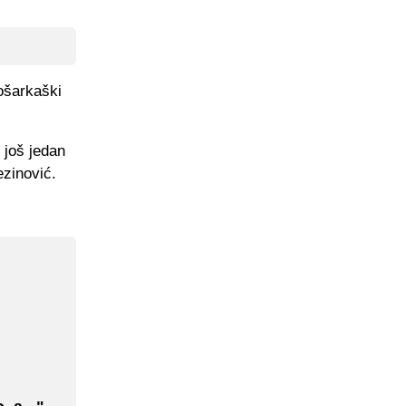
košarkaški
i još jedan
ezinović.