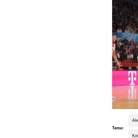
Ale
Teme:
Koš