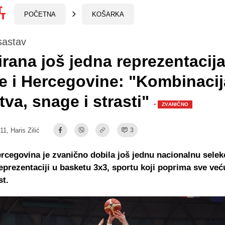
POČETNA
KOŠARKA
sastav
rana još jedna reprezentacij
 i Hercegovine: "Kombinacij
tva, snage i strasti"
·
ZVANIČNO
:11,
Haris Zilić
3
rcegovina je zvanično dobila još jednu nacionalnu selekc
 reprezentaciji u basketu 3x3, sportu koji poprima sve već
st.