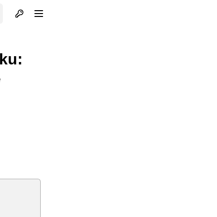
Otvori profil
Otvori meni
ku:
e