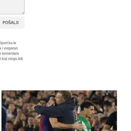
POŠALJI
Sport.ba te
a i vulgaran
sve komentare
 koji mogu biti