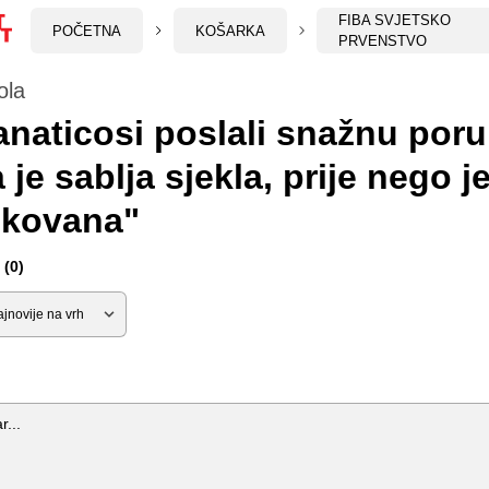
FIBA SVJETSKO
POČETNA
KOŠARKA
PRVENSTVO
ola
naticosi poslali snažnu poru
 je sablja sjekla, prije nego j
 kovana"
(0)