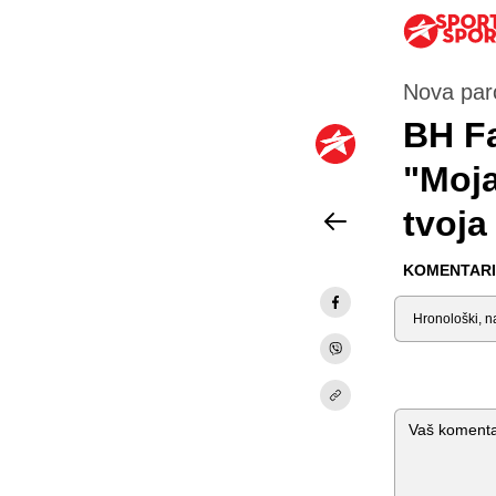
Nova par
BH Fa
"Moja
tvoja
KOMENTARI 
Sortiraj
Komentar