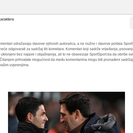
araktera
mentari odražavaju stavove njihovih autora/ica, a ne nužno i stavove portala Sport
 neće odgovarati za sadržaj tih kometara. Komentari koji sadrže vrijeđanja, psovanj
i uklonjeni bez najave i objašnjenja, ali to ne obavezuje SportSport.ba da obriše 
a. Čitanjem prihvatate mogućnost da među komentarima mogu biti pronađeni sadržaji
 vašim uvjerenjima.