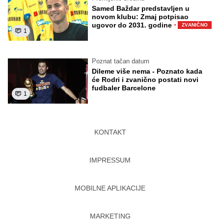
Samed Baždar predstavljen u
novom klubu: Zmaj potpisao
·
ugovor do 2031. godine
ZVANIČNO
1
Poznat tačan datum
Dileme više nema - Poznato kada
će Rodri i zvanično postati novi
fudbaler Barcelone
1
KONTAKT
IMPRESSUM
MOBILNE APLIKACIJE
MARKETING