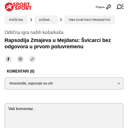
Prijava
Otvori profi
Ot
POČETNA
KOŠARKA
FIBA SVJETSKO PRVENSTVO
Odlična igra naših košarkaša
Rapsodija Zmajeva u Mejdanu: Švicarci bez
odgovora u prvom poluvremenu
KOMENTARI (0)
Sortiraj
Komentar