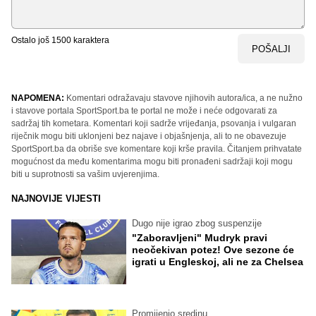
Ostalo još
1500
karaktera
POŠALJI
NAPOMENA:
Komentari odražavaju stavove njihovih autora/ica, a ne nužno
i stavove portala SportSport.ba te portal ne može i neće odgovarati za
sadržaj tih kometara. Komentari koji sadrže vrijeđanja, psovanja i vulgaran
riječnik mogu biti uklonjeni bez najave i objašnjenja, ali to ne obavezuje
SportSport.ba da obriše sve komentare koji krše pravila. Čitanjem prihvatate
mogućnost da među komentarima mogu biti pronađeni sadržaji koji mogu
biti u suprotnosti sa vašim uvjerenjima.
NAJNOVIJE VIJESTI
Dugo nije igrao zbog suspenzije
"Zaboravljeni" Mudryk pravi
neočekivan potez! Ove sezone će
igrati u Engleskoj, ali ne za Chelsea
Promijenio sredinu