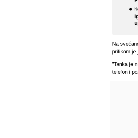
N
I
u
Na svećano
prilikom je
"Tanka je n
telefon i po