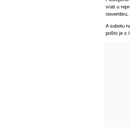
vrati u rep
novembru.
A subotu n
pošto je s 