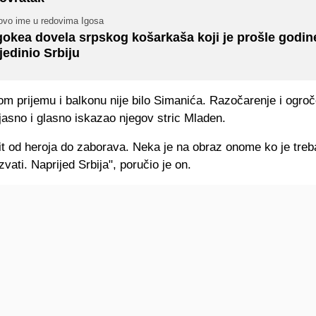
ovo ime u redovima Igosa
gokea dovela srpskog košarkaša koji je prošle godin
jedinio Srbiju
m prijemu i balkonu nije bilo Simanića. Razočarenje i ogro
 jasno i glasno iskazao njegov stric Mladen.
it od heroja do zaborava. Neka je na obraz onome ko je treb
zvati. Naprijed Srbija", poručio je on.