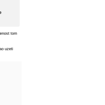
e
čenost tom
ao uzeti