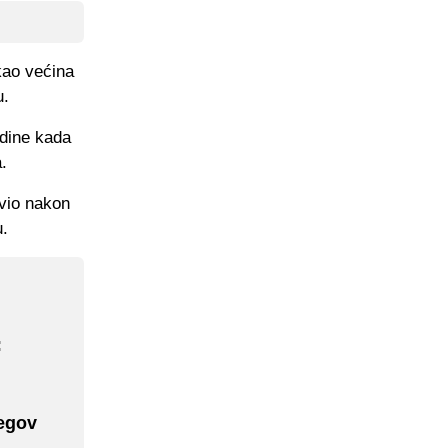
kao većina
u.
odine kada
.
ivio nakon
u.
:
jegov