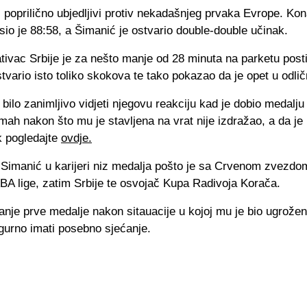
li poprilično ubjedljivi protiv nekadašnjeg prvaka Evrope. Ko
asio je 88:58, a Šimanić je ostvario double-double učinak.
tivac Srbije je za nešto manje od 28 minuta na parketu post
tvario isto toliko skokova te tako pokazao da je opet u odlič
bilo zanimljivo vidjeti njegovu reakciju kad je dobio medalj
h nakon što mu je stavljena na vrat nije izdražao, a da je 
k pogledajte
ovdje.
Simanić u karijeri niz medalja pošto je sa Crvenom zvezdom
BA lige, zatim Srbije te osvojač Kupa Radivoja Korača.
anje prve medalje nakon sitauacije u kojoj mu je bio ugrožen 
gurno imati posebno sjećanje.