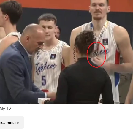
 My TV
iša Simanić