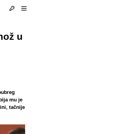
Otvori profil
Otvori meni
nož u
 bubreg
bija mu je
ni, tačnije