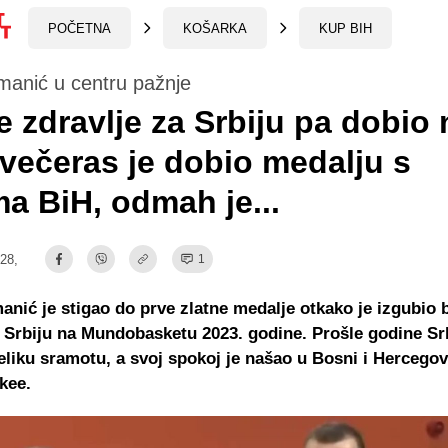
POČETNA
KOŠARKA
KUP BIH
manić u centru pažnje
e zdravlje za Srbiju pa dobio 
 večeras je dobio medalju s
a BiH, odmah je...
:28,
1
anić je stigao do prve zlatne medalje otkako je izgubio
a Srbiju na Mundobasketu 2023. godine. Prošle godine Sr
veliku sramotu, a svoj spokoj je našao u Bosni i Hercegovi
okee.