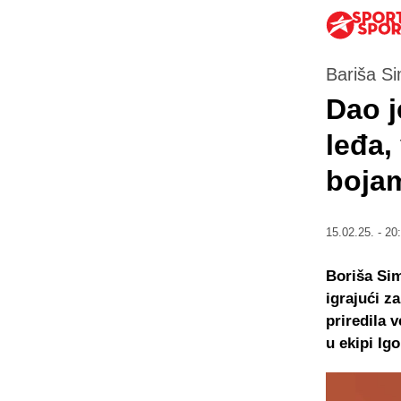
Bariša Si
Dao j
leđa,
bojam
15.02.25. - 20
Boriša Sim
igrajući z
priredila 
u ekipi Ig