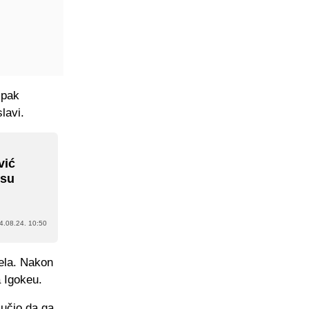
ipak
lavi.
vić
 su
4.08.24. 10:50
ela. Nakon
a Igokeu.
lučio da ga