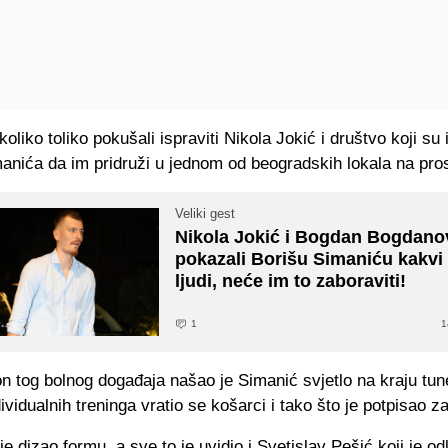
oliko toliko pokušali ispraviti Nikola Jokić i društvo koji su 
anića da im pridruži u jednom od beogradskih lokala na pros
Veliki gest
Nikola Jokić i Bogdan Bogdano
pokazali Borišu Simaniću kakvi
ljudi, neće im to zaboraviti!
1
1
n tog bolnog događaja našao je Simanić svjetlo na kraju tun
ividualnih treninga vratio se košarci i tako što je potpisao z
e dizao formu, a sve to je uvidio i Svetislav Pešić koji je od