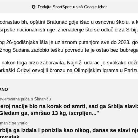
Dodajte SportSport u vaš Google izbor
odrastao bh. opštini Bratunac gdje išao u osnovnu školu, a 
srpske nacionalnisti nije iznenađenje što se odlučio za Srbij
vog 26-godišnjaka išla je uzlaznom putanjom sve do 2023. g
Južnog Sudana zadobio tešku povredu te je ostao bez bubrega
e nakon toga brzo zaboravila. Najniži udarac je svakako dož
rkaški Orlovi osvojili bronzu na Olimpijskim igrama u Pariz
ANO
evjerovatna priča o Simaniću
eroj nacije bio na korak od smrti, sad ga Srbija slavi
Gledam ga, smršao 13 kg, iscrpljen..."
manić se vratio
rbija ga izdala i ponizila kao nikog, danas se slavi n
ovratak