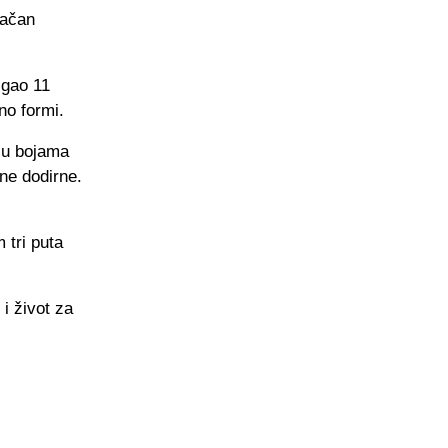
načan
igao 11
no formi.
u u bojama
ne dodirne.
 tri puta
i život za