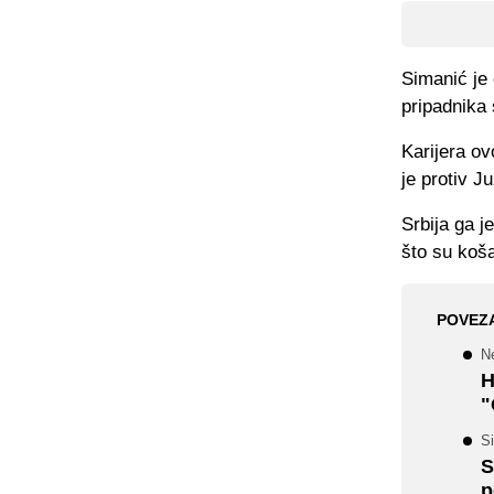
Simanić je 
pripadnika 
Karijera o
je protiv 
Srbija ga j
što su koša
POVEZ
N
H
"
Si
S
p