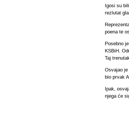
Igosi su bi
rezlutat gl
Reprezenta
poena te os
Posebno je 
KSBiH. Odma
Taj trenuta
Osvajao je 
bio prvak A
Ipak, osvaj
njega će si