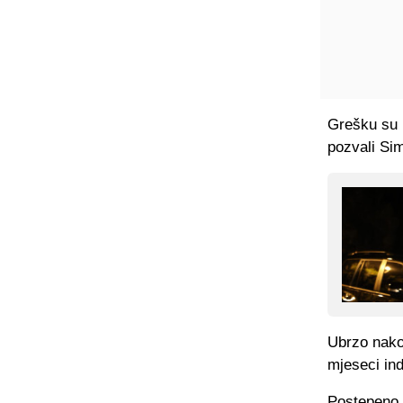
Grešku su k
pozvali Sim
Ubrzo nako
mjeseci ind
Postepeno j