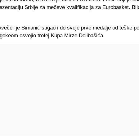
rezentaciju Srbije za mečeve kvalifikacija za Eurobasket. Bilo
avečer je Simanić stigao i do svoje prve medalje od teške p
Igokeom osvojio trofej Kupa Mirze Delibašića.