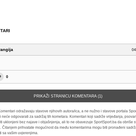
TARI
angija
04
0
PRIKAŽI STRANICU KOMENTARA (1)
omentari odražavaju stavove njihovih autora/ica, a ne nužno i stavove portala Spor
i neće odgovarati za sadržaj tih kometara. Komentari koji sadrže vrijeđanja, psovan
iti uklonjeni bez najave i objašnjenja, ali to ne obavezuje SportSport.ba da obriše
la. Čitanjem prihvatate mogućnost da među komentarima mogu biti pronađeni sadrža
ti sa vašim uvjerenjima.