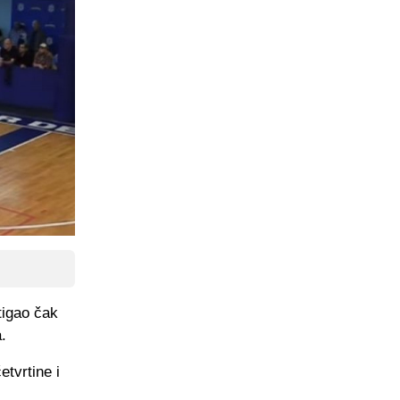
tigao čak
.
etvrtine i