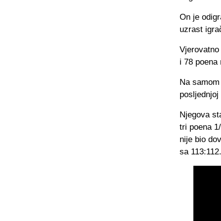
On je odigr
uzrast igra
Vjerovatno 
i 78 poena 
Na samom p
posljednjoj
Njegova sta
tri poena 1
nije bio do
sa 113:112