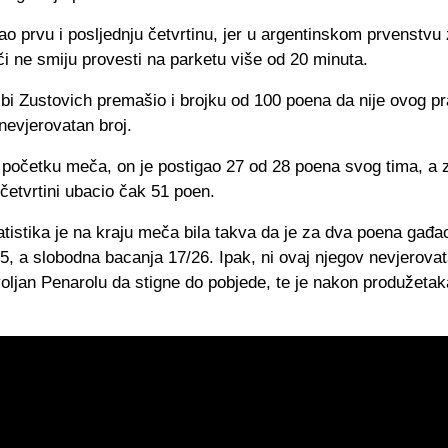
ao prvu i posljednju četvrtinu, jer u argentinskom prvenstvu
či ne smiju provesti na parketu više od 20 minuta.
bi Zustovich premašio i brojku od 100 poena da nije ovog prav
nevjerovatan broj.
očetku meča, on je postigao 27 od 28 poena svog tima, a z
 četvrtini ubacio čak 51 poen.
tistika je na kraju meča bila takva da je za dva poena gađa
/5, a slobodna bacanja 17/26. Ipak, ni ovaj njegov nevjerova
voljan Penarolu da stigne do pobjede, te je nakon produžeta
.