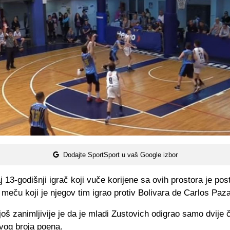
Dodajte SportSport u vaš Google izbor
 13-godišnji igrač koji vuče korijene sa ovih prostora je pos
meču koji je njegov tim igrao protiv Bolivara de Carlos Paza
još zanimljivije je da je mladi Zustovich odigrao samo dvije č
vog broja poena.