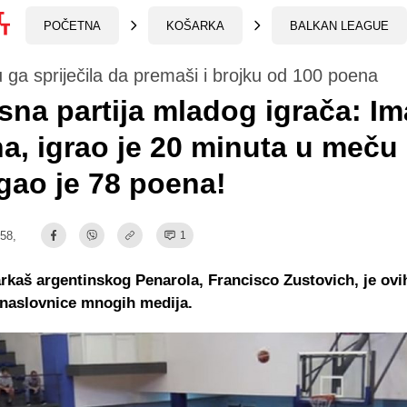
POČETNA
KOŠARKA
BALKAN LEAGUE
u ga spriječila da premaši i brojku od 100 poena
na partija mladog igrača: Im
a, igrao je 20 minuta u meču 
gao je 78 poena!
:58,
1
rkaš argentinskog Penarola, Francisco Zustovich, je ovi
 naslovnice mnogih medija.