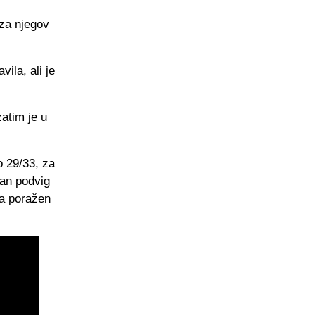
 za njegov
ila, ali je
atim je u
o 29/33, za
tan podvig
ka poražen