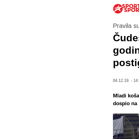
Pravila s
Čudes
godin
posti
04.12.19. - 14
Mladi koša
dospio na