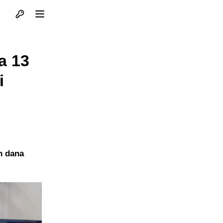
Otvori profil
Otvori meni
a 13
i
h dana