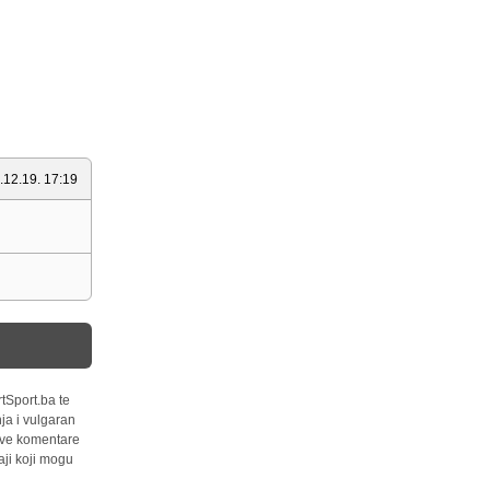
.12.19. 17:19
tSport.ba te
ja i vulgaran
 sve komentare
ji koji mogu