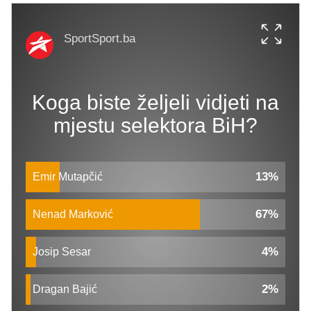
SportSport.ba
Koga biste željeli vidjeti na
mjestu selektora BiH?
13%
Emir Mutapčić
67%
Nenad Marković
4%
Josip Sesar
2%
Dragan Bajić