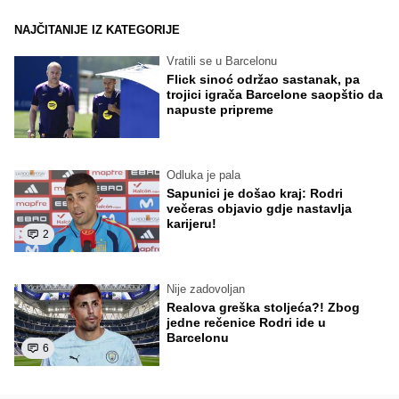
NAJČITANIJE IZ KATEGORIJE
Vratili se u Barcelonu
Flick sinoć održao sastanak, pa
trojici igrača Barcelone saopštio da
napuste pripreme
Odluka je pala
Sapunici je došao kraj: Rodri
večeras objavio gdje nastavlja
karijeru!
2
Nije zadovoljan
Realova greška stoljeća?! Zbog
jedne rečenice Rodri ide u
Barcelonu
6