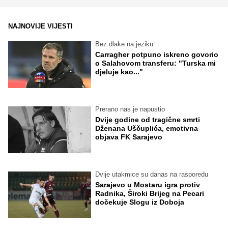
NAJNOVIJE VIJESTI
Bez dlake na jeziku
Carragher potpuno iskreno govorio
o Salahovom transferu: "Turska mi
djeluje kao..."
Prerano nas je napustio
Dvije godine od tragične smrti
Dženana Uščuplića, emotivna
objava FK Sarajevo
Dvije utakmice su danas na rasporedu
Sarajevo u Mostaru igra protiv
Radnika, Široki Brijeg na Pecari
dočekuje Slogu iz Doboja