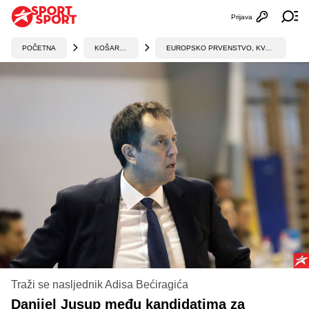
Prijava
Otvori profi
Ot
POČETNA
KOŠARKA
EUROPSKO PRVENSTVO, KVALIFIKACIJE
Traži se nasljednik Adisa Bećiragića
Danijel Jusup među kandidatima za