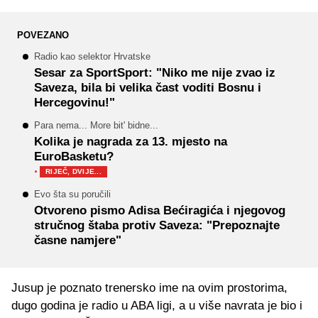
POVEZANO
Radio kao selektor Hrvatske
Sesar za SportSport: "Niko me nije zvao iz
Saveza, bila bi velika čast voditi Bosnu i
Hercegovinu!"
Para nema... More bit' bidne...
Kolika je nagrada za 13. mjesto na
EuroBasketu?
·
RIJEČ, DVIJE...
Evo šta su poručili
Otvoreno pismo Adisa Bećiragića i njegovog
stručnog štaba protiv Saveza: "Prepoznajte
časne namjere"
Jusup je poznato trenersko ime na ovim prostorima,
dugo godina je radio u ABA ligi, a u više navrata je bio i