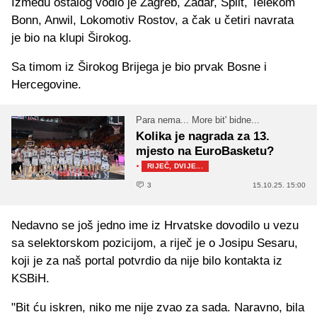
Između ostalog vodio je Zagreb, Zadar, Split, Telekom
Bonn, Anwil, Lokomotiv Rostov, a čak u četiri navrata
je bio na klupi Širokog.
Sa timom iz Širokog Brijega je bio prvak Bosne i
Hercegovine.
Para nema... More bit' bidne...
Kolika je nagrada za 13.
mjesto na EuroBasketu?
·
RIJEČ, DVIJE...
3
15.10.25. 15:00
Nedavno se još jedno ime iz Hrvatske dovodilo u vezu
sa selektorskom pozicijom, a riječ je o Josipu Sesaru,
koji je za naš portal potvrdio da nije bilo kontakta iz
KSBiH.
"Bit ću iskren, niko me nije zvao za sada. Naravno, bila