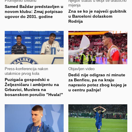
Promijenio sredinu
Njegov status u ekipi se drastično
mijenja
Samed Baždar predstavljen u
Zna se ko je najveći gubitnik
novom klubu: Zmaj potpisao
u Barceloni dolaskom
ugovor do 2031. godine
Rodrija
Press-konferencija nakon
Objavljen video
utakmice prvog kola
Dedić nije odigrao ni minute
Puzigaća gospodski o
za Benficu, pa na kraju
Željezničaru i ambijentu na
napravio potez zbog kojeg je
Grbavici, Muslera na
u centru pažnje!
bosanskom poručio "Hvala!"