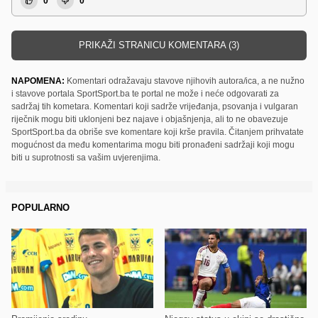
0
0
PRIKAŽI STRANICU KOMENTARA (3)
NAPOMENA:
Komentari odražavaju stavove njihovih autora/ica, a ne nužno
i stavove portala SportSport.ba te portal ne može i neće odgovarati za
sadržaj tih kometara. Komentari koji sadrže vrijeđanja, psovanja i vulgaran
riječnik mogu biti uklonjeni bez najave i objašnjenja, ali to ne obavezuje
SportSport.ba da obriše sve komentare koji krše pravila. Čitanjem prihvatate
mogućnost da među komentarima mogu biti pronađeni sadržaji koji mogu
biti u suprotnosti sa vašim uvjerenjima.
POPULARNO