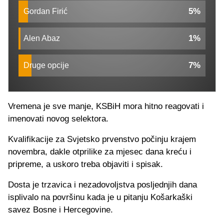
5%
Gordan Firić
1%
Alen Abaz
7%
Druge opcije
Vremena je sve manje, KSBiH mora hitno reagovati i
imenovati novog selektora.
Kvalifikacije za Svjetsko prvenstvo počinju krajem
novembra, dakle otprilike za mjesec dana kreću i
pripreme, a uskoro treba objaviti i spisak.
Dosta je trzavica i nezadovoljstva posljednjih dana
isplivalo na površinu kada je u pitanju Košarkaški
savez Bosne i Hercegovine.