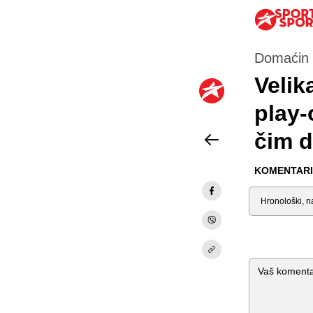
Domaćin 
Velik
play-
čim d
KOMENTARI 
Sortiraj
Komentar