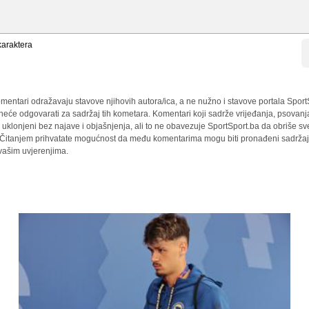
araktera
mentari odražavaju stavove njihovih autora/ica, a ne nužno i stavove portala Sport
 neće odgovarati za sadržaj tih kometara. Komentari koji sadrže vrijeđanja, psovanj
i uklonjeni bez najave i objašnjenja, ali to ne obavezuje SportSport.ba da obriše 
a. Čitanjem prihvatate mogućnost da među komentarima mogu biti pronađeni sadržaji
 vašim uvjerenjima.