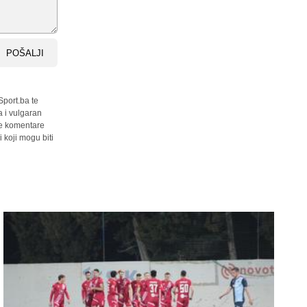
POŠALJI
Sport.ba te
a i vulgaran
sve komentare
 koji mogu biti