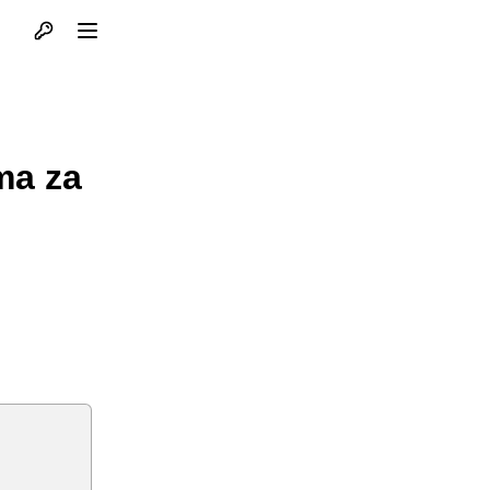
Otvori profil
Otvori meni
u
ima za