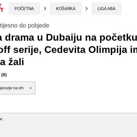
POČETNA
KOŠARKA
LIGA ABA
tijesno do pobjede
a drama u Dubaiju na početk
off serije, Cedevita Olimpija 
a žali
(0)