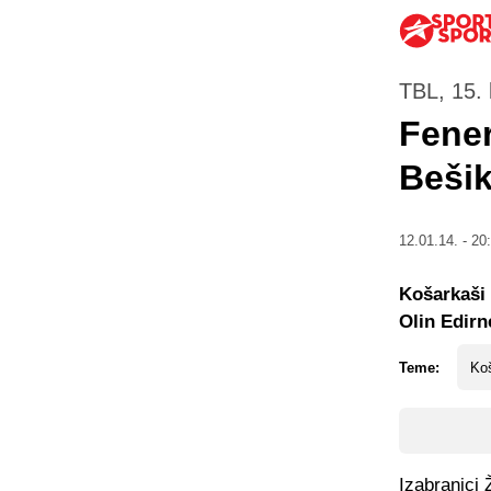
TBL, 15. 
Fener
Bešik
12.01.14. - 20
Košarkaši 
Olin Edirne
Teme:
Koš
Izabranici