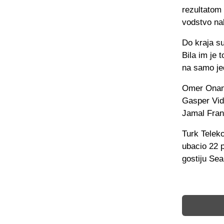
rezultatom
vodstvo nak
Do kraja su
Bila im je 
na samo je
Omer Onan j
Gasper Vid
Jamal Fran
Turk Telek
ubacio 22 
gostiju Se