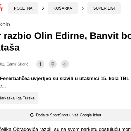
POČETNA
KOŠARKA
SUPER LIGI
kolo
 razbio Olin Edirne, Banvit bo
taša
:01,
Edmir Škorić
Fenerbahčea uvjerljvo su slavili u utakmici 15. kola TBL 
...
arkaška liga Turske
Dodajte SportSport u vaš Google izbor
 Željka Obradovića razbili su na svom parketu gostujuću mo