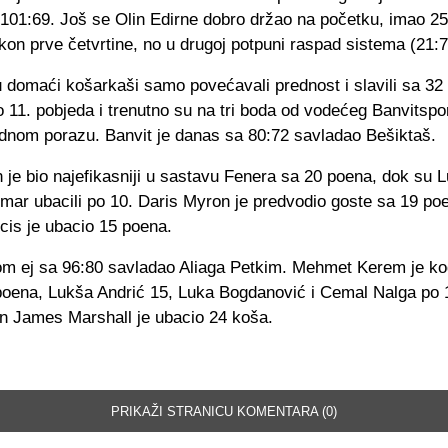
 101:69. Još se Olin Edirne dobro držao na početku, imao 25
on prve četvrtine, no u drugoj potpuni raspad sistema (21:7
 domaći košarkaši samo povećavali prednost i slavili sa 32 
to 11. pobjeda i trenutno su na tri boda od vodećeg Banvitspor
dnom porazu. Banvit je danas sa 80:72 savladao Bešiktaš.
e bio najefikasniji u sastavu Fenera sa 20 poena, dok su L
mar ubacili po 10. Daris Myron je predvodio goste sa 19 poe
cis je ubacio 15 poena.
om ej sa 96:80 savladao Aliaga Petkim. Mehmet Kerem je k
poena, Lukša Andrić 15, Luka Bogdanović i Cemal Nalga po 
an James Marshall je ubacio 24 koša.
PRIKAŽI STRANICU KOMENTARA (0)