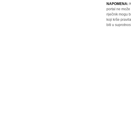
NAPOMENA:
K
portal ne može 
riječnik mogu b
koji krše pravi
biti u suprotnos