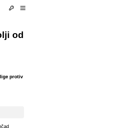
Otvori profil
Otvori meni
lji od
lige protiv
mčad