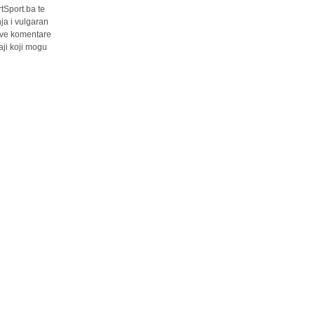
tSport.ba te
ja i vulgaran
 sve komentare
ji koji mogu