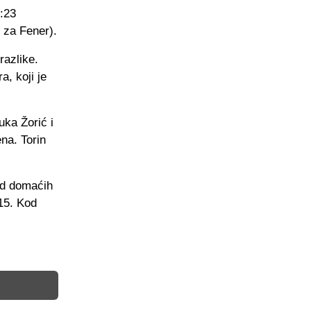
:23
 za Fener).
razlike.
a, koji je
uka Žorić i
na. Torin
od domaćih
15. Kod