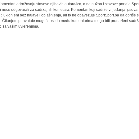
omentari odražavaju stavove njihovih autora/ica, a ne nužno i stavove portala Spor
i neće odgovarati za sadržaj tih kometara. Komentari koji sadrže vrijeđanja, psovan
iti uklonjeni bez najave i objašnjenja, ali to ne obavezuje SportSport.ba da obriše
la. Čitanjem prihvatate mogućnost da među komentarima mogu biti pronađeni sadrža
ti sa vašim uvjerenjima.