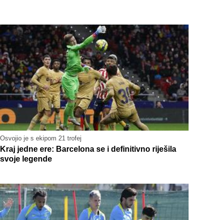
Osvojio je s ekipom 21 trofej
Kraj jedne ere: Barcelona se i definitivno riješila
svoje legende