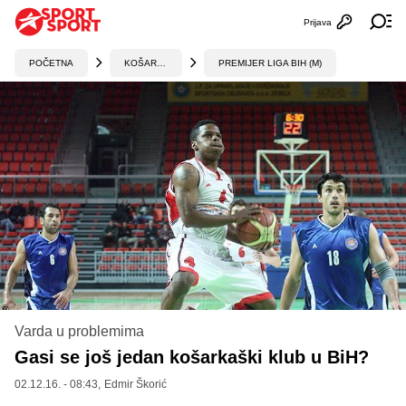
Prijava
Otvori profi
Ot
POČETNA
KOŠARKA
PREMIJER LIGA BIH (M)
Varda u problemima
Gasi se još jedan košarkaški klub u BiH?
02.12.16. - 08:43,
Edmir Škorić