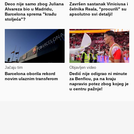
Deco nije samo zbog Juliana
Završen sastanak Viniciusa i
Alvareza bio u Madridu,
čelnika Reala, "procurili" su
Barcelona sprema "krađu
apsolutno svi detalji!
stoljeća"?
Jačaju tim
Objavljen video
Barcelona oborila rekord
Dedić nije odigrao ni minute
novim ulaznim transferom
za Benficu, pa na kraju
napravio potez zbog kojeg je
u centru pažnje!