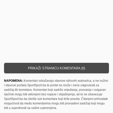
PRIKAŽI STRANICU KOMENTARA (0)
NAPOMENA:
Komentari odražavaju stavove njihovih autora/ica, a ne nužno
i stavove portala SportSport.ba te portal ne može i neće odgovarati za
sadržaj tih kometara. Komentari koji sadrže vrijeđanja, psovanja i vulgaran
riječnik mogu biti uklonjeni bez najave i objašnjenja, ali to ne obavezuje
SportSport.ba da obriše sve komentare koji krše pravila. Čitanjem prihvatate
mogućnost da među komentarima mogu biti pronađeni sadržaji koji mogu
biti u suprotnosti sa vašim uvjerenjima.