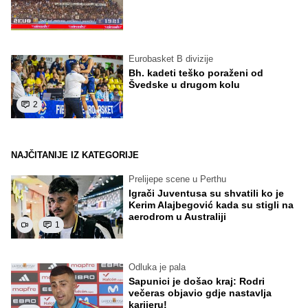
Eurobasket B divizije
Bh. kadeti teško poraženi od
Švedske u drugom kolu
2
NAJČITANIJE IZ KATEGORIJE
Prelijepe scene u Perthu
Igrači Juventusa su shvatili ko je
Kerim Alajbegović kada su stigli na
aerodrom u Australiji
1
Odluka je pala
Sapunici je došao kraj: Rodri
večeras objavio gdje nastavlja
karijeru!