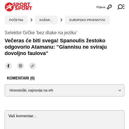
Prijava
Otvori profi
Ot
POČETNA
KOŠARKA
EUROPSKO PRVENSTVO
Selektor Grčke 'bez dlake na jeziku'
Večeras će biti svega! Spanoulis žestoko
odgovorio Atamanu: "Giannisu ne sviraju
dovoljno faulova"
KOMENTARI (0)
Sortiraj
Komentar