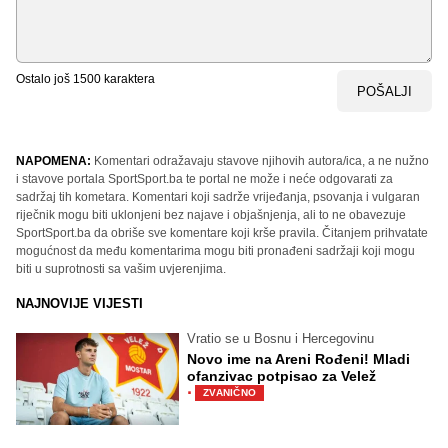
Ostalo još
1500
karaktera
POŠALJI
NAPOMENA:
Komentari odražavaju stavove njihovih autora/ica, a ne nužno
i stavove portala SportSport.ba te portal ne može i neće odgovarati za
sadržaj tih kometara. Komentari koji sadrže vrijeđanja, psovanja i vulgaran
riječnik mogu biti uklonjeni bez najave i objašnjenja, ali to ne obavezuje
SportSport.ba da obriše sve komentare koji krše pravila. Čitanjem prihvatate
mogućnost da među komentarima mogu biti pronađeni sadržaji koji mogu
biti u suprotnosti sa vašim uvjerenjima.
NAJNOVIJE VIJESTI
Vratio se u Bosnu i Hercegovinu
Novo ime na Areni Rođeni! Mladi
ofanzivac potpisao za Velež
·
ZVANIČNO