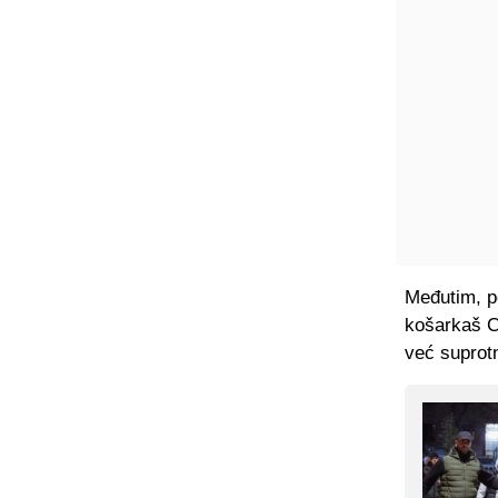
Međutim, po
košarkaš C
već suprot