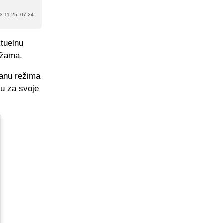
3.11.25. 07:24
ktuelnu
režama.
ranu režima
du za svoje