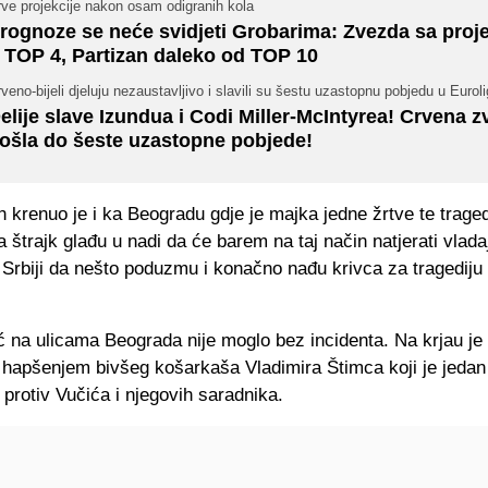
ve projekcije nakon osam odigranih kola
rognoze se neće svidjeti Grobarima: Zvezda sa proj
 TOP 4, Partizan daleko od TOP 10
veno-bijeli djeluju nezaustavljivo i slavili su šestu uzastopnu pobjedu u Euroli
elije slave Izundua i Codi Miller-McIntyrea! Crvena 
ošla do šeste uzastopne pobjede!
ih krenuo je i ka Beogradu gdje je majka jedne žrtve te traged
 štrajk glađu u nadi da će barem na taj način natjerati vlad
u Srbiji da nešto poduzmu i konačno nađu krivca za tragedij
ć na ulicama Beograda nije moglo bez incidenta. Na krjau je
o hapšenjem bivšeg košarkaša Vladimira Štimca koji je jedan
h protiv Vučića i njegovih saradnika.