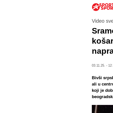
Video sv
Sramo
koša
napra
03.11.25. - 12
Bivši srps
ali u cent
koji je do
beogradsk