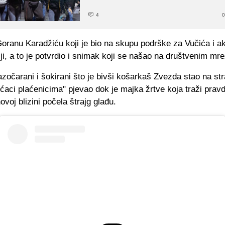
4
0
Goranu Karadžiću koji je bio na skupu podrške za Vučića i a
iji, a to je potvrdio i snimak koji se našao na društvenim m
zočarani i šokirani što je bivši košarkaš Zvezda stao na st
 "ćaci plaćenicima" pjevao dok je majka žrtve koja traži prav
hovoj blizini počela štrajg glađu.