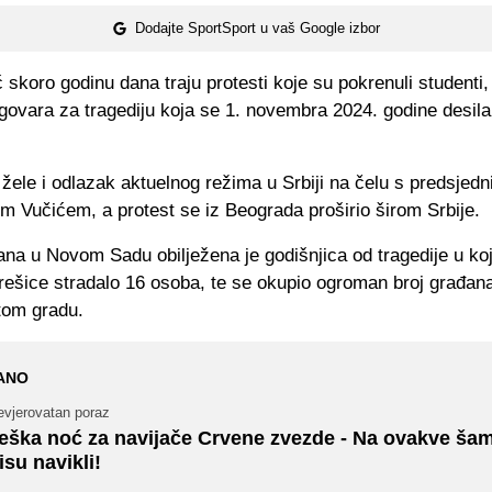
Dodajte SportSport u vaš Google izbor
ć skoro godinu dana traju protesti koje su pokrenuli studenti,
govara za tragediju koja se 1. novembra 2024. godine desi
žele i odlazak aktuelnog režima u Srbiji na čelu s predsjed
m Vučićem, a protest se iz Beograda proširio širom Srbije.
ana u Novom Sadu obilježena je godišnjica od tragedije u koj
rešice stradalo 16 osoba, te se okupio ogroman broj građan
tom gradu.
ANO
evjerovatan poraz
eška noć za navijače Crvene zvezde - Na ovakve ša
isu navikli!