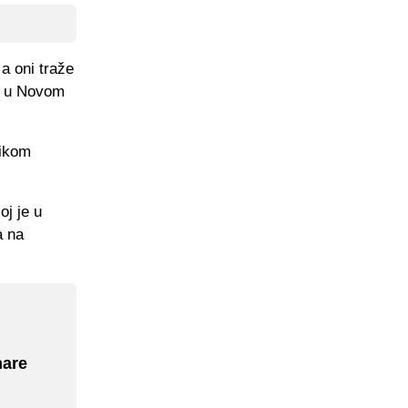
 a oni traže
la u Novom
nikom
oj je u
a na
mare