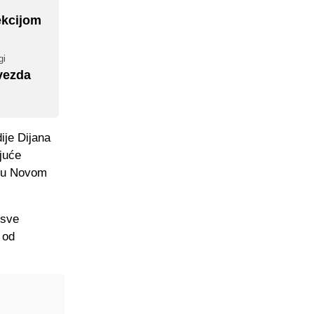
ekcijom
gi
zvezda
ije Dijana
ajuće
u u Novom
 sve
 od