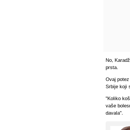
No, Karadži
prsta.
Ovaj potez
Srbije koji
"Koliko koš
vaše bolesn
davala".