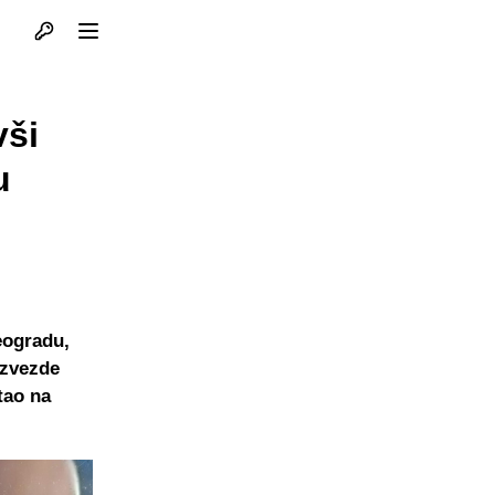
Otvori profil
Otvori meni
vši
u
eogradu,
 zvezde
tao na