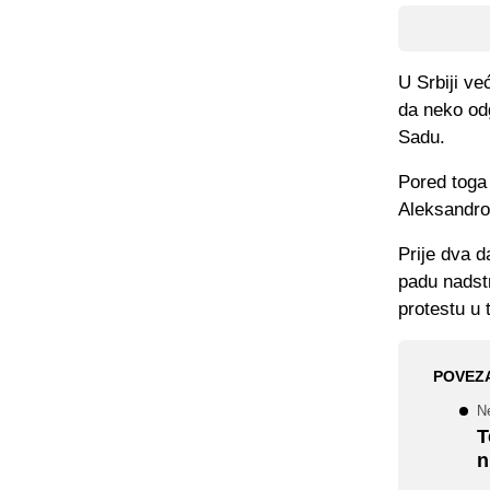
U Srbiji ve
da neko od
Sadu.
Pored toga 
Aleksandro
Prije dva d
padu nadst
protestu u 
POVEZ
N
T
n