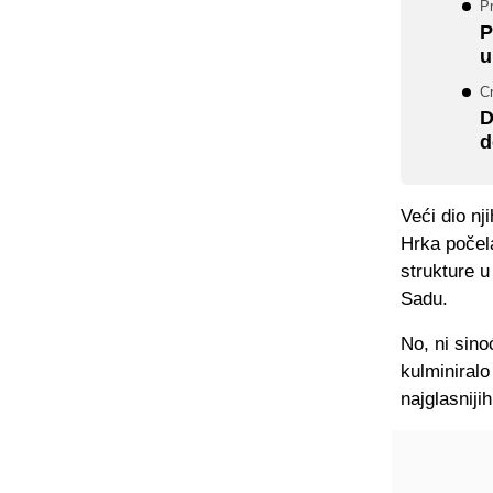
Pr
P
u
Cr
D
d
Veći dio nj
Hrka počela
strukture 
Sadu.
No, ni sino
kulminiral
najglasniji