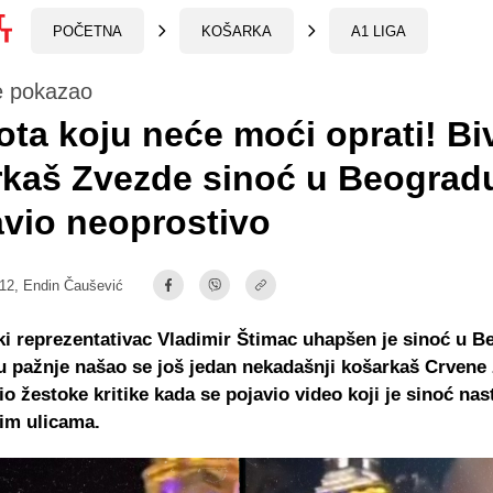
POČETNA
KOŠARKA
A1 LIGA
e pokazao
ta koju neće moći oprati! Bi
rkaš Zvezde sinoć u Beograd
vio neoprostivo
:12,
Endin Čaušević
ki reprezentativac Vladimir Štimac uhapšen je sinoć u B
ru pažnje našao se još jedan nekadašnji košarkaš Crvene
bio žestoke kritike kada se pojavio video koji je sinoć nas
im ulicama.