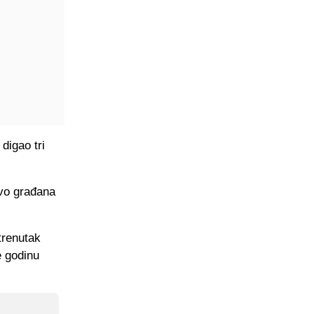
digao tri
vo građana
trenutak
e godinu