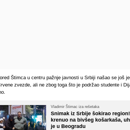
red Štimca u centru pažnje javnosti u Srbiji našao se još je
rvene zvezde, ali ne zbog toga što je podržao studente i Di
no.
Vladimir Štimac iza rešetaka
Snimak iz Srbije šokirao region
krenuo na bivšeg košarkaša, u
je u Beogradu