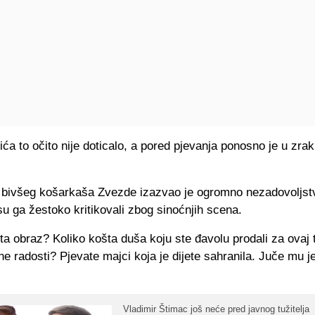
ća to očito nije doticalo, a pored pjevanja ponosno je u zrak 
 bivšeg košarkaša Zvezde izazvao je ogromno nezadovoljst
 su ga žestoko kritikovali zbog sinoćnjih scena.
ta obraz? Koliko košta duša koju ste đavolu prodali za ovaj 
e radosti? Pjevate majci koja je dijete sahranila. Juče mu j
Vladimir Štimac još neće pred javnog tužitelja