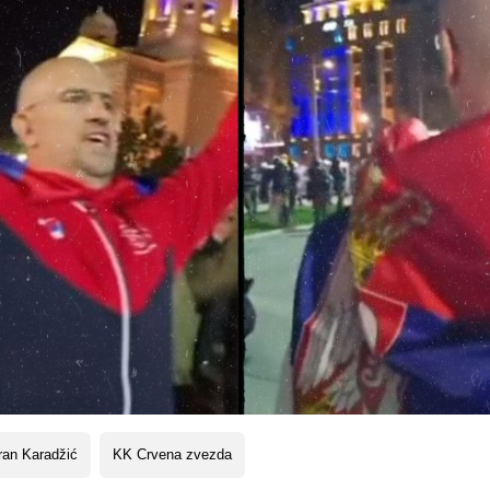
ran Karadžić
KK Crvena zvezda