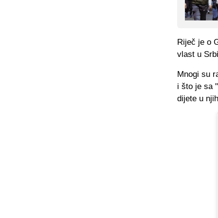
Riječ je o 
vlast u Srb
Mnogi su ra
i što je sa
dijete u nji