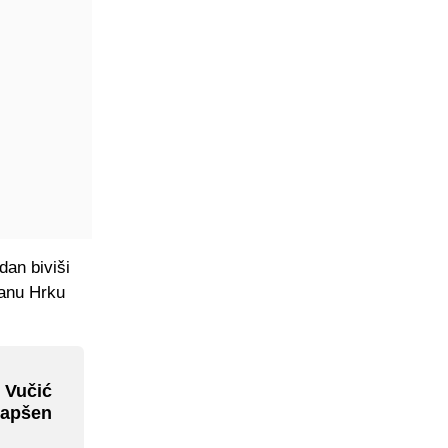
dan biviši
janu Hrku
! Vučić
hapšen