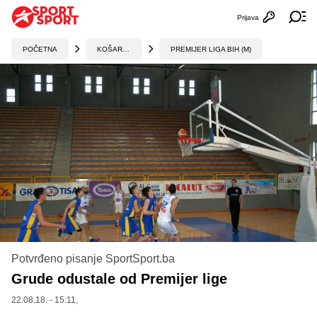
Prijava
Otvori profi
Ot
POČETNA
KOŠARKA
PREMIJER LIGA BIH (M)
Potvrđeno pisanje SportSport.ba
Grude odustale od Premijer lige
22.08.18. - 15:11,