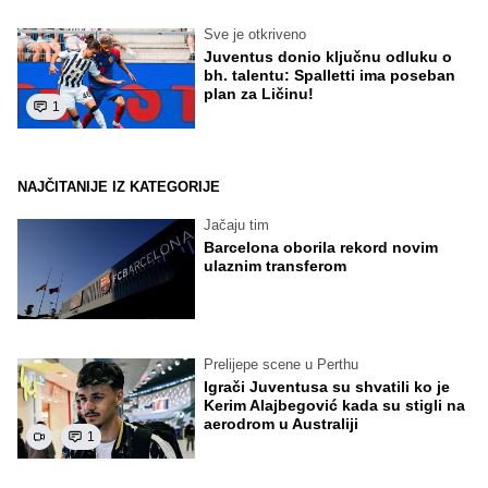
Sve je otkriveno
Juventus donio ključnu odluku o
bh. talentu: Spalletti ima poseban
plan za Ličinu!
1
NAJČITANIJE IZ KATEGORIJE
Jačaju tim
Barcelona oborila rekord novim
ulaznim transferom
Prelijepe scene u Perthu
Igrači Juventusa su shvatili ko je
Kerim Alajbegović kada su stigli na
aerodrom u Australiji
1