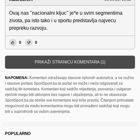
Ovaj nas "nacionalni kljuc" je*e u svim segmentima
zivota, pa isto tako i u sportu predstavlja najvecu
prepreku razvoju.
0
0
PRIKAŽI STRANICU KOMENTARA (1)
NAPOMENA:
Komentari odražavaju stavove njihovih autora/ica, a ne nužno
i stavove portala SportSport.ba te portal ne može i neće odgovarati za
sadržaj tih kometara. Komentari koji sadrže vrijeđanja, psovanja i vulgaran
riječnik mogu biti uklonjeni bez najave i objašnjenja, ali to ne obavezuje
SportSport.ba da obriše sve komentare koji krše pravila. Čitanjem prihvatate
mogućnost da među komentarima mogu biti pronađeni sadržaji koji mogu
biti u suprotnosti sa vašim uvjerenjima.
POPULARNO