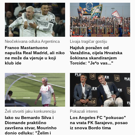
Neočekivana odluka Argentinca
Livaja tragičar gostiju
Franco Mastantuono
Hajduk poražen od
napušta Real Madrid, ali niko
Varaždina, cijela Hrvatska
ne može da vjeruje u koji
šokirana skandiranjem
klub ide
Torcide: "Je*o vas..."
Želi stvoriti jaku konkurenciju
Pokazali interes
Iako su Bernardo Silva i
Los Angeles FC "pokucao"
Diomande praktično
na vrata FK Sarajevo, posao
završena stvar, Mourinho
iz snova Bordo tima
donio odluku: "Želim i