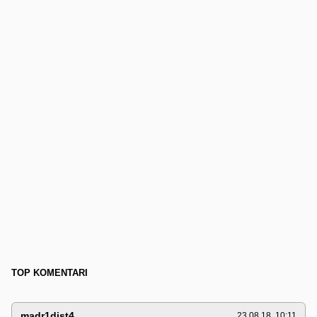
TOP KOMENTARI
madr1dist4
23.08.18. 10:11