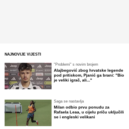
NAJNOVIJE VIJESTI
"Problemi" s novim brojem
Alajbegović zbog hrvatske legende
pod pritiskom, Pjanić ga brani: "Bio
je veliki igrač, ali..."
Saga se nastavlja
Milan odbio prvu ponudu za
Rafaela Leaa, u cijelu priču uključili
se i engleski velikani