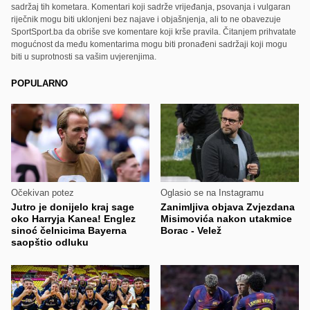
sadržaj tih kometara. Komentari koji sadrže vrijeđanja, psovanja i vulgaran
riječnik mogu biti uklonjeni bez najave i objašnjenja, ali to ne obavezuje
SportSport.ba da obriše sve komentare koji krše pravila. Čitanjem prihvatate
mogućnost da među komentarima mogu biti pronađeni sadržaji koji mogu
biti u suprotnosti sa vašim uvjerenjima.
POPULARNO
Očekivan potez
Oglasio se na Instagramu
Jutro je donijelo kraj sage
Zanimljiva objava Zvjezdana
oko Harryja Kanea! Englez
Misimovića nakon utakmice
sinoć čelnicima Bayerna
Borac - Velež
saopštio odluku