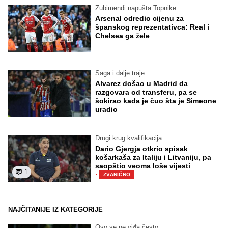
Zubimendi napušta Topnike
Arsenal odredio cijenu za
španskog reprezentativca: Real i
Chelsea ga žele
Saga i dalje traje
Alvarez došao u Madrid da
razgovara od transferu, pa se
šokirao kada je čuo šta je Simeone
uradio
Drugi krug kvalifikacija
Dario Gjergja otkrio spisak
košarkaša za Italiju i Litvaniju, pa
saopštio veoma loše vijesti
1
·
ZVANIČNO
NAJČITANIJE IZ KATEGORIJE
Ovo se ne viđa često