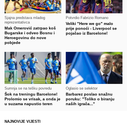
Sjajna predstava mladog
Potvrdio Fabrizio Romano
reprezentativca
Veliki "Here we go" malo
Mak Omerović zatrpao koš
prije ponoći - Liverpool se
Bugarske i odveo Bosnu i
pojačao iz Barcelone!
Hercegovinu do nove
pobjede
Sumnja se na tešku povredu
Oglasio se selektor
Šok na treningu Barcelone!
Barbarez poslao snažnu
Prolomio se vrisak, a onda je
poruku: "Toliko o biranju
u suzama napustio teren
naših igrača..."
NAJNOVIJE VIJESTI