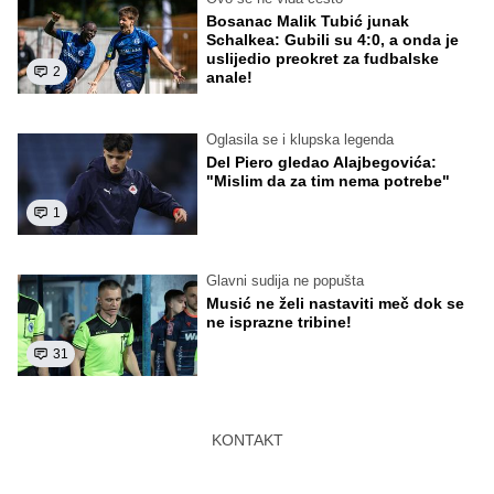
Bosanac Malik Tubić junak
Schalkea: Gubili su 4:0, a onda je
uslijedio preokret za fudbalske
2
anale!
Oglasila se i klupska legenda
Del Piero gledao Alajbegovića:
"Mislim da za tim nema potrebe"
1
Glavni sudija ne popušta
Musić ne želi nastaviti meč dok se
ne isprazne tribine!
31
KONTAKT