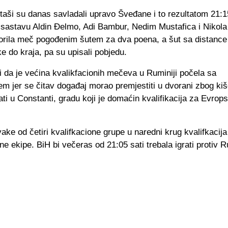
taši su danas savladali upravo Šveđane i to rezultatom 21:1
 sastavu Aldin Đelmo, Adi Bambur, Nedim Mustafica i Nikola
vorila meč pogođenim šutem za dva poena, a šut sa distance 
 do kraja, pa su upisali pobjedu.
i da je većina kvalikfacionih mečeva u Ruminiji počela sa
m jer se čitav događaj morao premjestiti u dvorani zbog kiš
ti u Constanti, gradu koji je domaćin kvalifikacija za Evrop
vake od četiri kvalifkacione grupe u naredni krug kvalifkacija
ne ekipe. BiH bi večeras od 21:05 sati trebala igrati protiv 