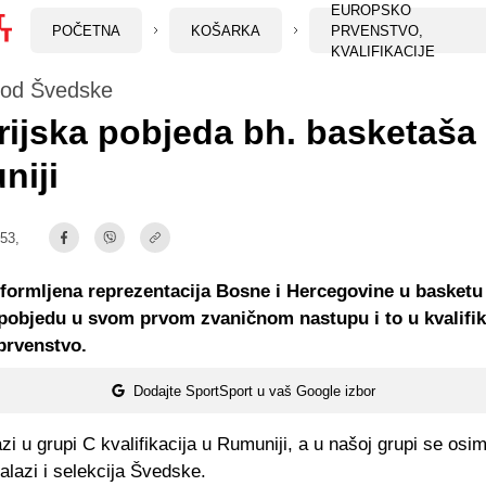
EUROPSKO
POČETNA
KOŠARKA
PRVENSTVO,
KVALIFIKACIJE
a od Švedske
rijska pobjeda bh. basketaša
niji
:53,
ormljena reprezentacija Bosne i Hercegovine u basketu
 pobjedu u svom prvom zvaničnom nastupu i to u kvalifi
prvenstvo.
Dodajte SportSport u vaš Google izbor
zi u grupi C kvalifikacija u Rumuniji, a u našoj grupi se os
lazi i selekcija Švedske.