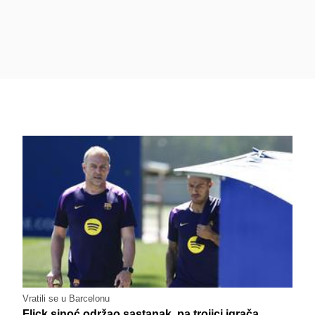
Vratili se u Barcelonu
Flick sinoć održao sastanak, pa trojici igrača