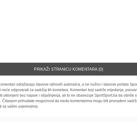
PRIKAŽI STRANICU KOMENTARA (0)
omentari odražavaju stavove njihovih autora/ica, a ne nužno i stavove portala Spor
i neće odgovarati za sadržaj tih kometara. Komentari koji sadrže vrijeđanja, psovan
iti uklonjeni bez najave i objašnjenja, ali to ne obavezuje SportSport.ba da obriše
la. Čitanjem prihvatate mogućnost da među komentarima mogu biti pronađeni sadrža
ti sa vašim uvjerenjima.