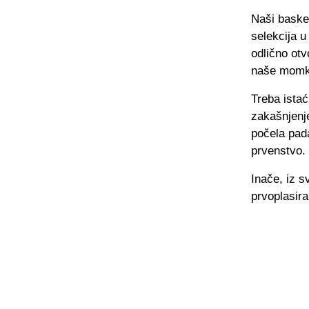
Naši baske
selekcija u
odlično ot
naše momke
Treba istać
zakašnjenje
počela pada
prvenstvo.
Inače, iz s
prvoplasira