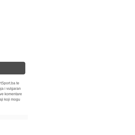
tSport.ba te
ja i vulgaran
 sve komentare
ji koji mogu