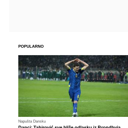
POPULARNO
Napušta Dansku
Danci: Tahirović sve bliže odlasku iz Brondbyja,