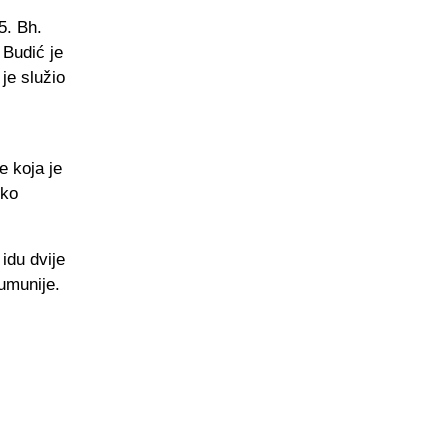
5. Bh.
 Budić je
je služio
e koja je
sko
 idu dvije
Rumunije.