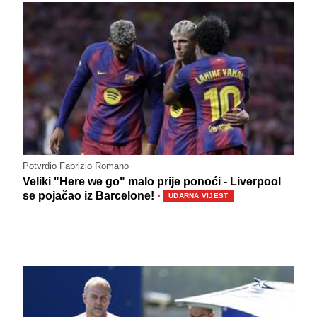
Potvrdio Fabrizio Romano
Veliki "Here we go" malo prije ponoći - Liverpool
·
se pojačao iz Barcelone!
UDARNA VIJEST