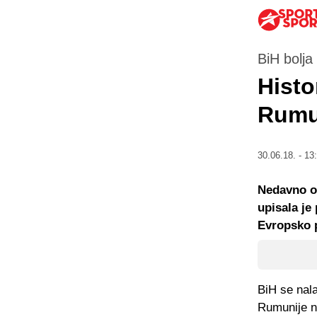
BiH bolj
Histo
Rumu
30.06.18. - 13
Nedavno of
upisala je
Evropsko 
BiH se nala
Rumunije na