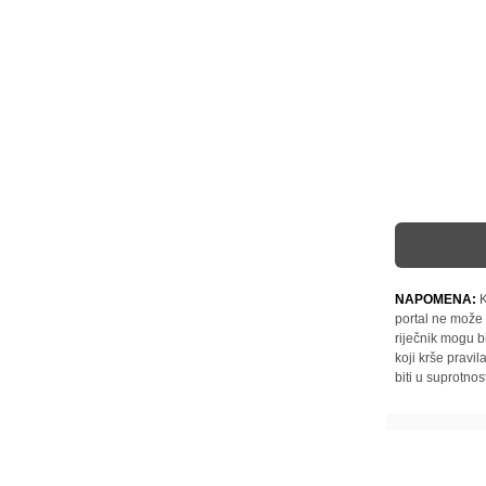
NAPOMENA:
K
portal ne može 
riječnik mogu b
koji krše pravi
biti u suprotnos