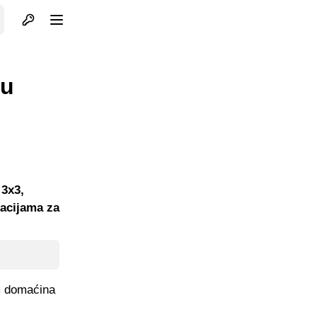
Otvori profil
Otvori meni
 u
 3x3,
kacijama za
im domaćina