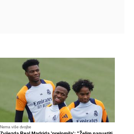
Nema više dvojbe
Zvijezda Real Madrida 'prelomila': "Želim napustiti