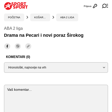
Prijava
Otvori profi
Ot
POČETNA
KOŠARKA
ABA 2 LIGA
ABA 2 liga
Drama na Pecari i novi poraz Širokog
KOMENTARI (0)
Sortiraj
Komentar