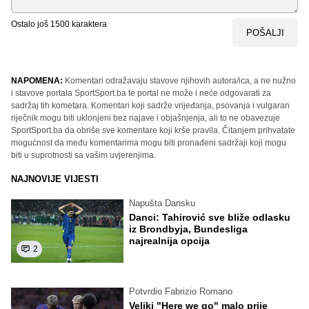
Ostalo još
1500
karaktera
POŠALJI
NAPOMENA:
Komentari odražavaju stavove njihovih autora/ica, a ne nužno
i stavove portala SportSport.ba te portal ne može i neće odgovarati za
sadržaj tih kometara. Komentari koji sadrže vrijeđanja, psovanja i vulgaran
riječnik mogu biti uklonjeni bez najave i objašnjenja, ali to ne obavezuje
SportSport.ba da obriše sve komentare koji krše pravila. Čitanjem prihvatate
mogućnost da među komentarima mogu biti pronađeni sadržaji koji mogu
biti u suprotnosti sa vašim uvjerenjima.
NAJNOVIJE VIJESTI
Napušta Dansku
Danci: Tahirović sve bliže odlasku
iz Brondbyja, Bundesliga
najrealnija opcija
2
Potvrdio Fabrizio Romano
Veliki "Here we go" malo prije