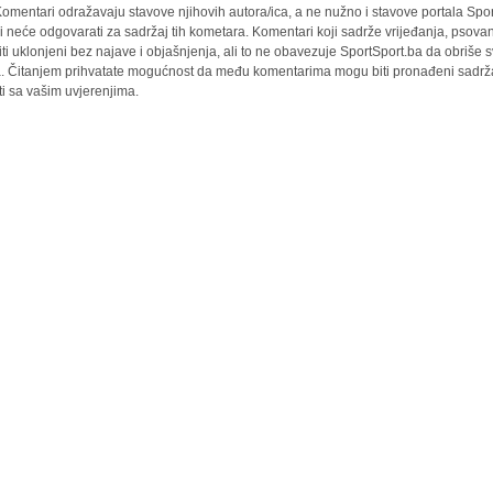
omentari odražavaju stavove njihovih autora/ica, a ne nužno i stavove portala Spor
i neće odgovarati za sadržaj tih kometara. Komentari koji sadrže vrijeđanja, psovan
iti uklonjeni bez najave i objašnjenja, ali to ne obavezuje SportSport.ba da obriše
la. Čitanjem prihvatate mogućnost da među komentarima mogu biti pronađeni sadrža
ti sa vašim uvjerenjima.