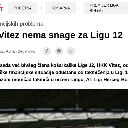
PREMIJER LIGA
POČETNA
KOŠARKA
BIH (M)
ncijskih problema
itez nema snage za Ligu 12
:51,
Adnan Beganović
sada već bivšeg člana košarkaške Lige 12, HKK Vitez, odl
ške financijske situacije odustane od takmičenja u Ligi 1
sezoni momčad takmiči u nižem rangu, A1 Ligi Herceg-Bo