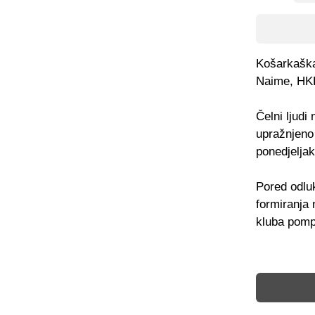
Košarkaška 
Naime, HKK
Čelni ljud
upražnjeno 
ponedjeljak
Pored odluk
formiranja
kluba pomp