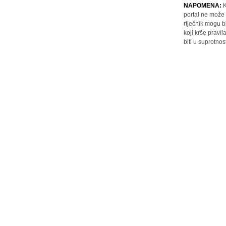
NAPOMENA:
K
portal ne može 
riječnik mogu b
koji krše pravi
biti u suprotnos