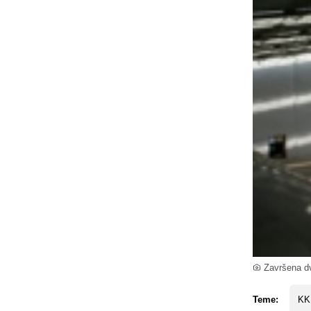
Završena dv
Teme:
KK