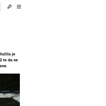
Otvori profil
Otvori meni
učila je
2 te da se
sne.