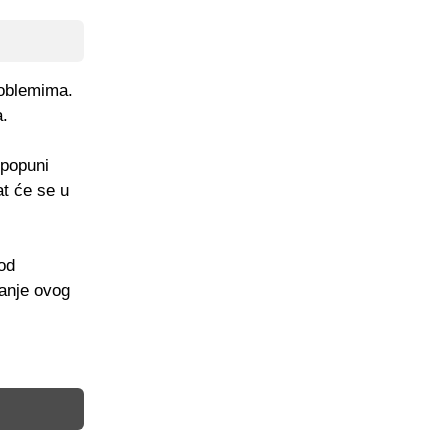
roblemima.
a.
 popuni
at će se u
od
ranje ovog