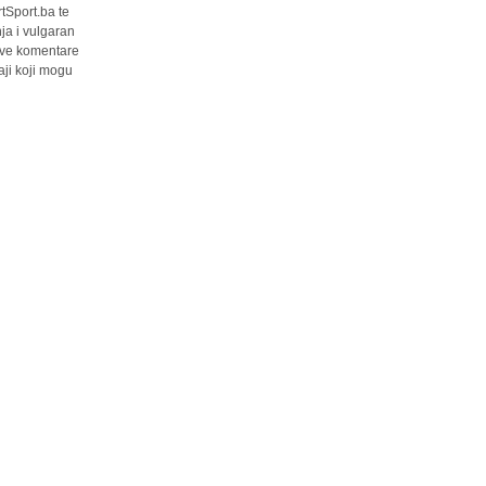
tSport.ba te
ja i vulgaran
 sve komentare
ji koji mogu