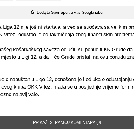
Dodajte SportSport u vaš Google izbor
Liga 12 nije još ni startala, a već se suočava sa velikim p
 Vitez, odustao je od takmičenja zbog financijskih problem
i našeg košarkaškog saveza odlučili su ponuditi KK Grude da
mjesto u Ligi 12, a da li će Grude pristati na ovu ponudu zn
.
e o napuštanju Lige 12, donešena je i odluka o odustajanju 
 novog kluba OKK Vitez, mada se u posljednje vrijeme formi
ezno najavljivalo.
PRIKAŽI STRANICU KOMENTARA (0)