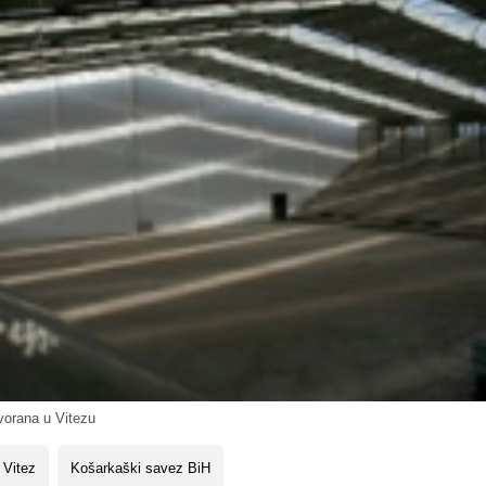
orana u Vitezu
 Vitez
Košarkaški savez BiH