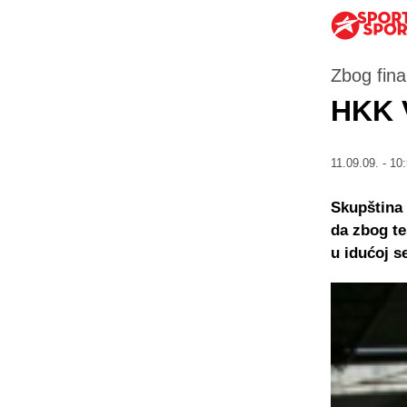
Zbog fina
HKK V
11.09.09. - 10
Skupština 
da zbog te
u idućoj 