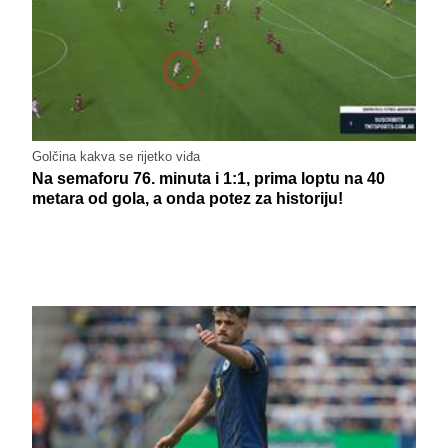
Golčina kakva se rijetko viđa
Na semaforu 76. minuta i 1:1, prima loptu na 40
metara od gola, a onda potez za historiju!