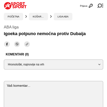
Prijava
Otvori profi
Ot
POČETNA
KOŠARKA
LIGA ABA
ABA liga
Igoeka potpuno nemoćna protiv Dubaija
KOMENTARI (0)
Sortiraj
Komentar