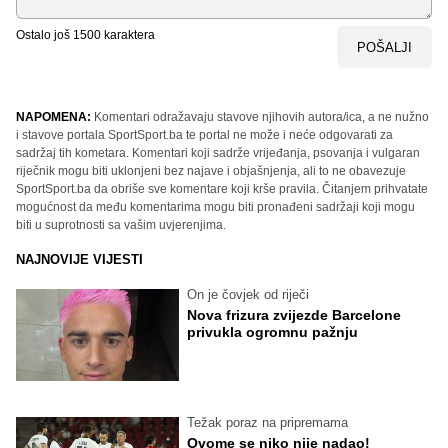
Ostalo još
1500
karaktera
POŠALJI
NAPOMENA:
Komentari odražavaju stavove njihovih autora/ica, a ne nužno
i stavove portala SportSport.ba te portal ne može i neće odgovarati za
sadržaj tih kometara. Komentari koji sadrže vrijeđanja, psovanja i vulgaran
riječnik mogu biti uklonjeni bez najave i objašnjenja, ali to ne obavezuje
SportSport.ba da obriše sve komentare koji krše pravila. Čitanjem prihvatate
mogućnost da među komentarima mogu biti pronađeni sadržaji koji mogu
biti u suprotnosti sa vašim uvjerenjima.
NAJNOVIJE VIJESTI
On je čovjek od riječi
Nova frizura zvijezde Barcelone
privukla ogromnu pažnju
Težak poraz na pripremama
Ovome se niko nije nadao!