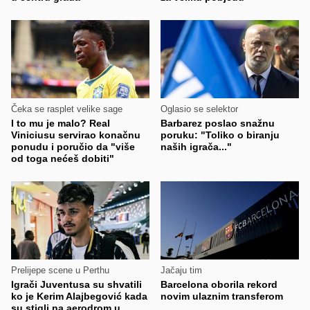
Čeka se rasplet velike sage
Oglasio se selektor
I to mu je malo? Real
Barbarez poslao snažnu
Viniciusu servirao konačnu
poruku: "Toliko o biranju
ponudu i poručio da "više
naših igrača..."
od toga nećeš dobiti"
Prelijepe scene u Perthu
Jačaju tim
Igrači Juventusa su shvatili
Barcelona oborila rekord
ko je Kerim Alajbegović kada
novim ulaznim transferom
su stigli na aerodrom u