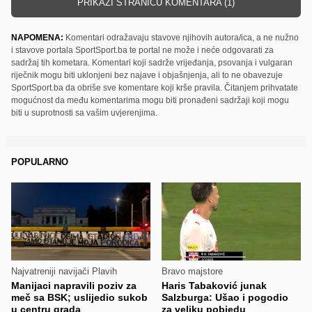
PRIKAŽI STRANICU KOMENTARA (1)
NAPOMENA:
Komentari odražavaju stavove njihovih autora/ica, a ne nužno
i stavove portala SportSport.ba te portal ne može i neće odgovarati za
sadržaj tih kometara. Komentari koji sadrže vrijeđanja, psovanja i vulgaran
riječnik mogu biti uklonjeni bez najave i objašnjenja, ali to ne obavezuje
SportSport.ba da obriše sve komentare koji krše pravila. Čitanjem prihvatate
mogućnost da među komentarima mogu biti pronađeni sadržaji koji mogu
biti u suprotnosti sa vašim uvjerenjima.
POPULARNO
Najvatreniji navijači Plavih
Bravo majstore
Manijaci napravili poziv za
Haris Tabaković junak
meč sa BSK; uslijedio sukob
Salzburga: Ušao i pogodio
u centru grada
za veliku pobjedu