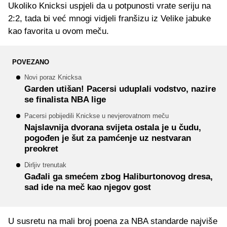
Ukoliko Knicksi uspjeli da u potpunosti vrate seriju na
2:2, tada bi već mnogi vidjeli franšizu iz Velike jabuke
kao favorita u ovom meču.
POVEZANO
Novi poraz Knicksa
Garden utišan! Pacersi uduplali vodstvo, nazire
se finalista NBA lige
Pacersi pobijedili Knickse u nevjerovatnom meču
Najslavnija dvorana svijeta ostala je u čudu,
pogođen je šut za pamćenje uz nestvaran
preokret
Dirljiv trenutak
Gađali ga smećem zbog Haliburtonovog dresa,
sad ide na meč kao njegov gost
U susretu na mali broj poena za NBA standarde najviše