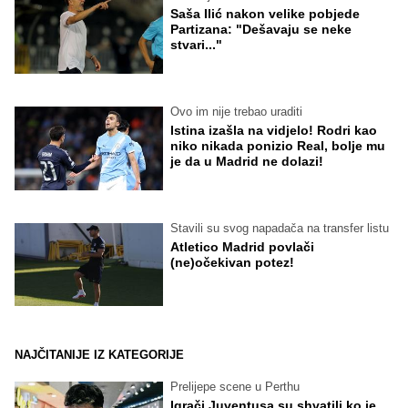
Saša Ilić nakon velike pobjede
Partizana: "Dešavaju se neke
stvari..."
Ovo im nije trebao uraditi
Istina izašla na vidjelo! Rodri kao
niko nikada ponizio Real, bolje mu
je da u Madrid ne dolazi!
Stavili su svog napadača na transfer listu
Atletico Madrid povlači
(ne)očekivan potez!
NAJČITANIJE IZ KATEGORIJE
Prelijepe scene u Perthu
Igrači Juventusa su shvatili ko je