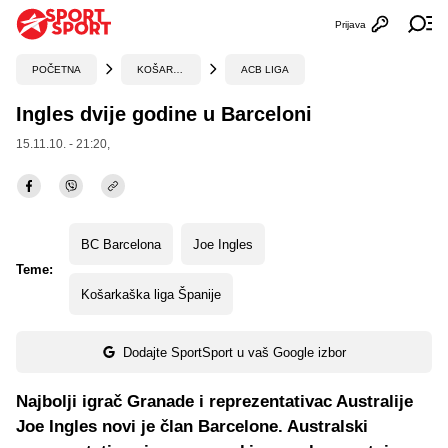
Prijava
Otvori profi
Ot
POČETNA
KOŠARKA
ACB LIGA
Ingles dvije godine u Barceloni
15.11.10. - 21:20,
BC Barcelona
Joe Ingles
Teme:
Košarkaška liga Španije
Dodajte SportSport u vaš Google izbor
Najbolji igrač Granade i reprezentativac Australije
Joe Ingles novi je član Barcelone. Australski