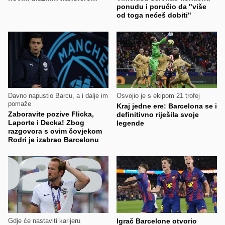
ponudu i poručio da "više
od toga nećeš dobiti"
Davno napustio Barcu, a i dalje im
Osvojio je s ekipom 21 trofej
pomaže
Kraj jedne ere: Barcelona se i
Zaboravite pozive Flicka,
definitivno riješila svoje
Laporte i Decka! Zbog
legende
razgovora s ovim čovjekom
Rodri je izabrao Barcelonu
Gdje će nastaviti karijeru
Igrač Barcelone otvorio