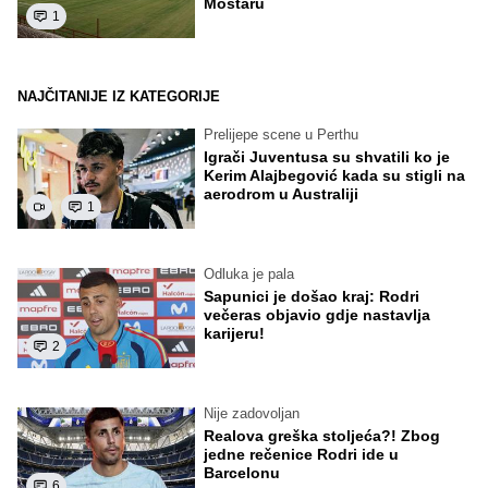
Mostaru
1
NAJČITANIJE IZ KATEGORIJE
Prelijepe scene u Perthu
Igrači Juventusa su shvatili ko je
Kerim Alajbegović kada su stigli na
aerodrom u Australiji
1
Odluka je pala
Sapunici je došao kraj: Rodri
večeras objavio gdje nastavlja
karijeru!
2
Nije zadovoljan
Realova greška stoljeća?! Zbog
jedne rečenice Rodri ide u
Barcelonu
6