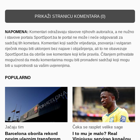
PRIKAŽI STRANICU KOMENTARA (0)
NAPOMENA:
Komentari odražavaju stavove njihovih autora/ica, a ne nužno
i stavove portala SportSport.ba te portal ne može i neće odgovarati za
sadržaj tih kometara. Komentari koji sadrže vrijeđanja, psovanja i vulgaran
riječnik mogu biti uklonjeni bez najave i objašnjenja, ali to ne obavezuje
SportSport.ba da obriše sve komentare koji krše pravila. Čitanjem prihvatate
mogućnost da među komentarima mogu biti pronađeni sadržaji koji mogu
biti u suprotnosti sa vašim uvjerenjima.
POPULARNO
Jačaju tim
Čeka se rasplet velike sage
Barcelona oborila rekord
I to mu je malo? Real
novim ulaznim transferom
Viniciusu servirao konačnu