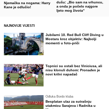
dušu: „Bio sam na vrhuncu,
Njemačka na nogama: Harry
a onda je počelo najgore
Kane je odlučio!
ljeto mog života“
NAJNOVIJE VIJESTI
Jubilarni 10. Red Bull Cliff Diving u
Mostaru kroz objektiv: Najbolji
momenti u foto-priči
Topnici su ostali bez Viniciusa, ali
nisu klonuli duhom: Pronađen je
novi krilni napadač
Odluka Bordo kluba
Besplatan ulaz za sutrašnju
utakmicu Sarajeva i Radnika u