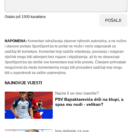
Ostalo još
1500
karaktera
POŠALJI
NAPOMENA:
Komentari odražavaju stavove njihovih autora/ica, a ne nužno
i stavove portala SportSport.ba te portal ne može i neće odgovarati za
sadržaj tih kometara. Komentari koji sadrže vrijeđanja, psovanja i vulgaran
riječnik mogu biti uklonjeni bez najave i objašnjenja, ali to ne obavezuje
SportSport.ba da obriše sve komentare koji krše pravila. Čitanjem prihvatate
mogućnost da među komentarima mogu biti pronađeni sadržaji koji mogu
biti u suprotnosti sa vašim uvjerenjima.
NAJNOVIJE VIJESTI
Nazire li se novi transfer?
PSV Bajraktarevića drži na klupi, a
spas mu nudi - velikan?
Ima rješenje za sve