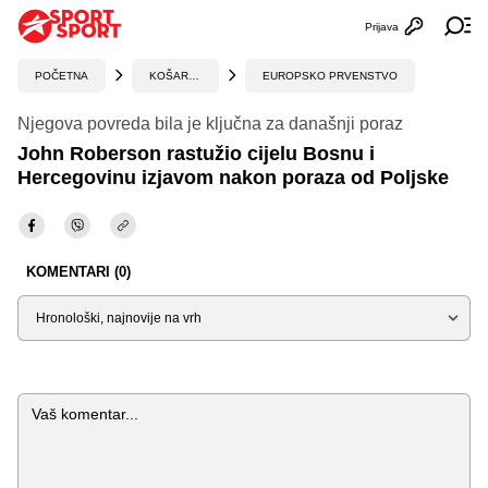
Prijava
Otvori profi
Ot
POČETNA
KOŠARKA
EUROPSKO PRVENSTVO
Njegova povreda bila je ključna za današnji poraz
John Roberson rastužio cijelu Bosnu i
Hercegovinu izjavom nakon poraza od Poljske
KOMENTARI (0)
Sortiraj
Komentar